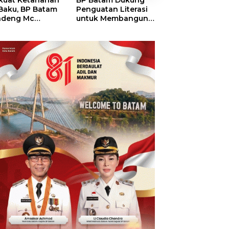
kuat Ketahanan
BP Batam Dukung
RSBP Batam
 Baku, BP Batam
Penguatan Literasi
Torehkan Stand
ndeng Mc
untuk Membangun
Pelayanan Kela
mott Tanam 400
Karakter dan
Dunia, Raih
bu Betung di
Kebhinekaan Bagi
Diamond Status 
dungan Sei
Generasi Masa
WSO
ngsa
Depan