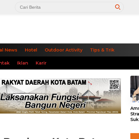
al News
Hotel
Outdoor Activity
Tips & Trik
ntak
Iklan
Karir
«
Ams
Str
Suk
3 J