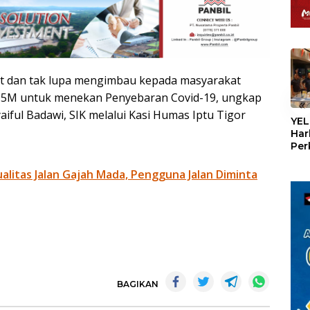
t dan tak lupa mengimbau kepada masyarakat
an 5M untuk menekan Penyebaran Covid-19, ungkap
«
aiful Badawi, SIK melalui Kasi Humas Iptu Tigor
YEL
Har
Per
den
mel
litas Jalan Gajah Mada, Pengguna Jalan Diminta
Con
BAGIKAN