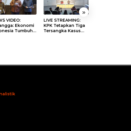
»
S VIDEO:
LIVE STREAMING:
TERBONGKAR!
langga: Ekonomi
KPK Tetapkan Tiga
Ratusan Rekeni
onesia Tumbuh
Tersangka Kasus
Virtual SPPG Fikt
9 Persen pada
Dugaan Korupsi
Diduga Terima 
ester II 2026
Digitalisasi SPBU
Rp311 Miliar, Ka
Pertamina
Dilaporkan ke
Kejaksaan
nalistik