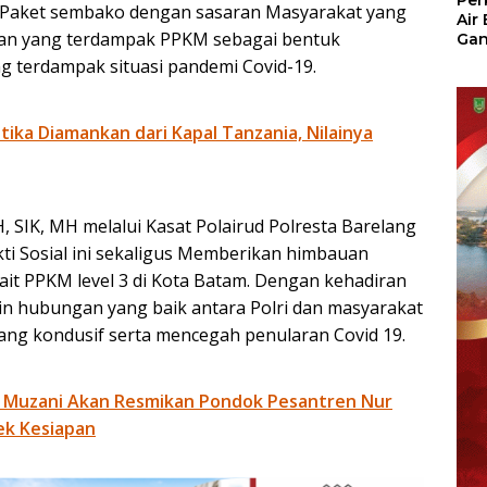
Per
 Paket sembako dengan sasaran Masyarakat yang
Air
han yang terdampak PPKM sebagai bentuk
Ga
Der
g terdampak situasi pandemi Covid-19.
Bam
Ben
No
otika Diamankan dari Kapal Tanzania, Nilainya
, SIK, MH melalui Kasat Polairud Polresta Barelang
kti Sosial ini sekaligus Memberikan himbauan
it PPKM level 3 di Kota Batam. Dengan kehadiran
lin hubungan yang baik antara Polri dan masyarakat
ang kondusif serta mencegah penularan Covid 19.
 Muzani Akan Resmikan Pondok Pesantren Nur
ek Kesiapan