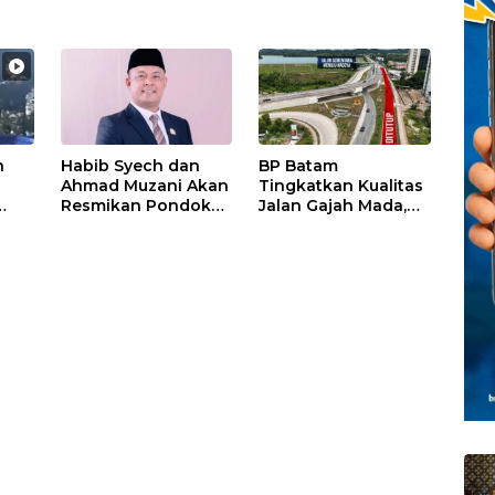
n
Habib Syech dan
BP Batam
Ahmad Muzani Akan
Tingkatkan Kualitas
Resmikan Pondok
Jalan Gajah Mada,
Pesantren Nur Iman
Pengguna Jalan
di Pulau Kasu, Iman
Diminta Ekstra Hati-
Sutiawan Cek
hati
Kesiapan