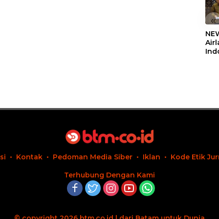
«
NEW
Air
Ind
5,2
Sem
si
Kontak
Pedoman Media Siber
Iklan
Kode Etik Jur
Terhubung Dengan Kami
© copyright 2026 btm.co.id | dari Batam untuk Dunia