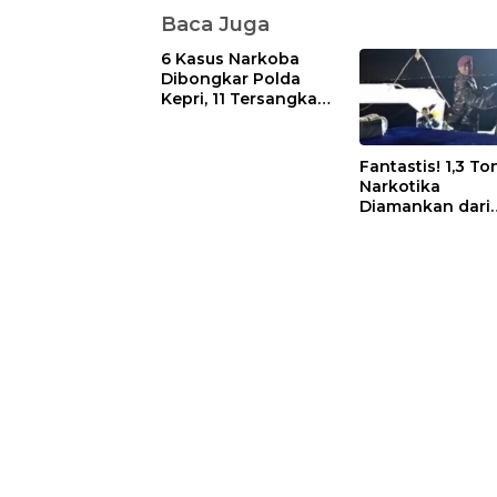
Baca Juga
6 Kasus Narkoba
Dibongkar Polda
Kepri, 11 Tersangka
Diciduk dan Sabu
402 Gram Disita
Fantastis! 1,3 To
Narkotika
Diamankan dari
Kapal Tanzania,
Nilainya Tembus
Rp4,55 Triliun