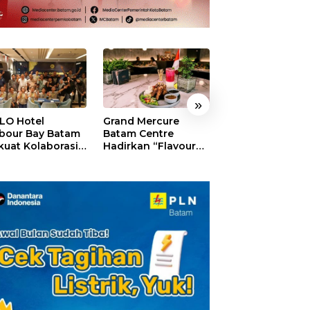
»
LO Hotel
Grand Mercure
HARRIS Resort
bour Bay Batam
Batam Centre
Waterfront Bat
kuat Kolaborasi
Hadirkan “Flavours
Rayakan HUT ke
gan Media
of Nusantara”,
Tebar Giveaway
alui YELLO
Rayakan HUT RI
Diskon Mengin
nect
dengan Cita Rasa
24%
Kuliner Indonesia