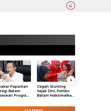
tutup
»
akar Paparkan
Cegah Stunting
311 Pejabat Pe
ategi Batam
Sejak Dini, Pemko
Batam Resmi
seskan Program
Batam Maksimalkan
Dilantik, Amsak
uta Rumah
Peran Posyandu
Tekankan Integr
dan Pelayanan