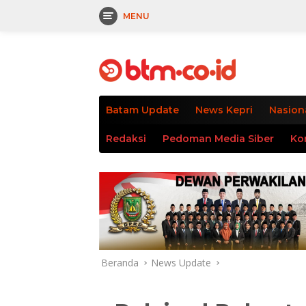
MENU
Langsung
tutup
ke
konten
Batam Update
News Kepri
Nasion
Redaksi
Pedoman Media Siber
Ko
Beranda
News Update