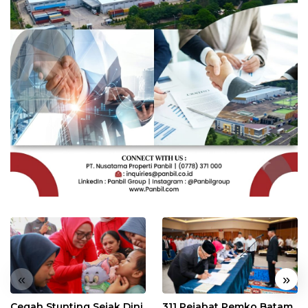
«
»
Cegah Stunting Sejak Dini,
311 Pejabat Pemko Batam