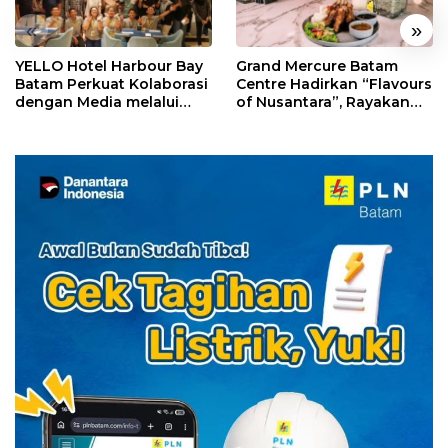
«
»
YELLO Hotel Harbour Bay
Grand Mercure Batam
Batam Perkuat Kolaborasi
Centre Hadirkan “Flavours
dengan Media melalui
of Nusantara”, Rayakan
YELLO Connect
HUT RI dengan Cita Rasa
Kuliner Indonesia