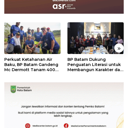
«
»
Perkuat Ketahanan Air
BP Batam Dukung
Baku, BP Batam Gandeng
Penguatan Literasi untuk
Mc Dermott Tanam 400
Membangun Karakter dan
Bambu Betung di
Kebhinekaan Bagi
Bendungan Sei Nongsa
Generasi Masa Depan