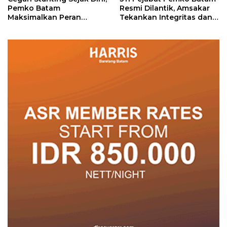
Pemko Batam
Resmi Dilantik, Amsakar
Maksimalkan Peran
Tekankan Integritas dan
Posyandu
Pelayanan