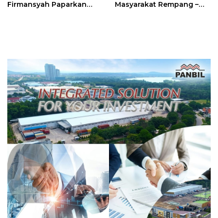
Firmansyah Paparkan
Masyarakat Rempang –
Transformasi Digital
Galang: Pastikan
Berbasis Data
Pembangunan Sekolah
Rakyat Berorientasi
Pengembangan Masa
Depan Pendidikan