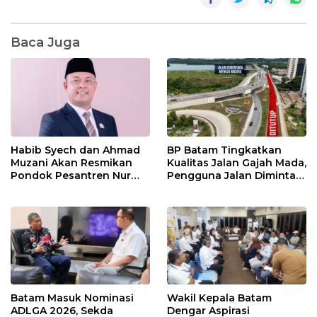
Baca Juga
Habib Syech dan Ahmad
BP Batam Tingkatkan
Muzani Akan Resmikan
Kualitas Jalan Gajah Mada,
Pondok Pesantren Nur
Pengguna Jalan Diminta
Iman di Pulau Kasu, Iman
Ekstra Hati-hati
Sutiawan Cek Kesiapan
Batam Masuk Nominasi
Wakil Kepala Batam
ADLGA 2026, Sekda
Dengar Aspirasi