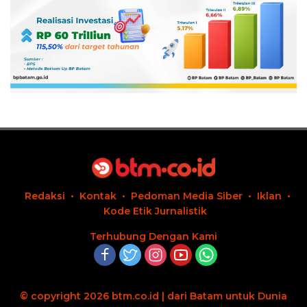
Redaksi
Kontak
Pedoman Media Siber
Iklan
Kode Etik Jurnalistik
Terhubung Dengan Kami
© copyright 2026 btm.co.id | dari Batam untuk Dunia