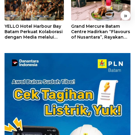
«
»
YELLO Hotel Harbour Bay
Grand Mercure Batam
Batam Perkuat Kolaborasi
Centre Hadirkan “Flavours
dengan Media melalui
of Nusantara”, Rayakan
YELLO Connect
HUT RI dengan Cita Rasa
Kuliner Indonesia