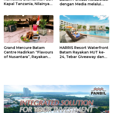
Kapal Tanzania, Nilainya
dengan Media melalui
Tembus Rp4,55 Triliun
YELLO Connect
Grand Mercure Batam
HARRIS Resort Waterfront
Centre Hadirkan “Flavours
Batam Rayakan HUT ke-
of Nusantara”, Rayakan
24, Tebar Giveaway dan
HUT RI dengan Cita Rasa
Diskon Menginap 24%
Kuliner Indonesia