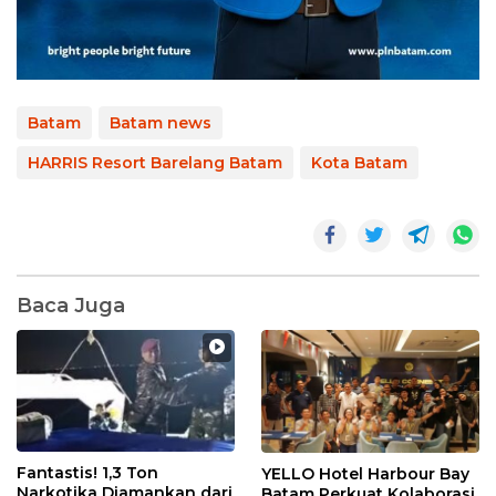
Batam
Batam news
HARRIS Resort Barelang Batam
Kota Batam
Baca Juga
Fantastis! 1,3 Ton
YELLO Hotel Harbour Bay
Narkotika Diamankan dari
Batam Perkuat Kolaborasi