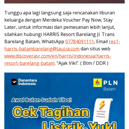
Tunggu apa lagi langsung saja rencanakan liburan
keluarga dengan Merdeka Voucher Pay Now, Stay
Later, untuk informasi dan pemesanan lebih lanjut,
silahkan hubungi HARRIS Resort Barelang Jl. Trans
Barelang Batam, WhatsApp
07784091111
, Email
res1-
harris-batambarelang@tauzia.com
dan situs web
www.discoverasr.com/en/harris/indonesia/harris-
resort-barelang-batam
. “Ajak Viki”. ( Btm / DDR )