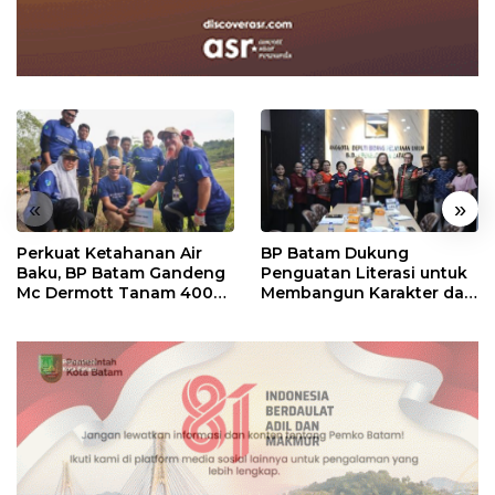
«
»
Perkuat Ketahanan Air
BP Batam Dukung
Baku, BP Batam Gandeng
Penguatan Literasi untuk
Mc Dermott Tanam 400
Membangun Karakter dan
Bambu Betung di
Kebhinekaan Bagi
Bendungan Sei Nongsa
Generasi Masa Depan