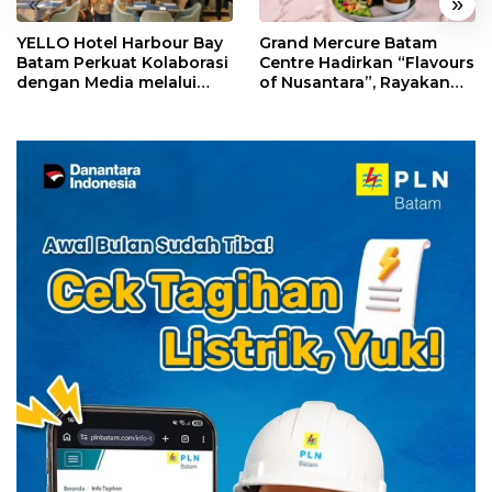
«
»
YELLO Hotel Harbour Bay
Grand Mercure Batam
Batam Perkuat Kolaborasi
Centre Hadirkan “Flavours
dengan Media melalui
of Nusantara”, Rayakan
YELLO Connect
HUT RI dengan Cita Rasa
Kuliner Indonesia