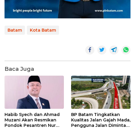
Batam
Kota Batam
Baca Juga
Habib Syech dan Ahmad
BP Batam Tingkatkan
Muzani Akan Resmikan
Kualitas Jalan Gajah Mada,
Pondok Pesantren Nur
Pengguna Jalan Diminta
Iman di Pulau Kasu, Iman
Ekstra Hati-hati