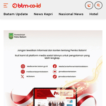
Batam Update
News Kepri
Nasional News
Hotel
O
Langsung
ke
konten