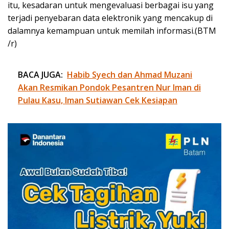
itu, kesadaran untuk mengevaluasi berbagai isu yang
terjadi penyebaran data elektronik yang mencakup di
dalamnya kemampuan untuk memilah informasi.(BTM
/r)
BACA JUGA:
Habib Syech dan Ahmad Muzani
Akan Resmikan Pondok Pesantren Nur Iman di
Pulau Kasu, Iman Sutiawan Cek Kesiapan