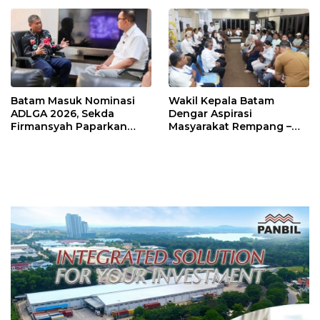
Sutiawan Cek Kesiapan
Batam Masuk Nominasi
Wakil Kepala Batam
ADLGA 2026, Sekda
Dengar Aspirasi
Firmansyah Paparkan
Masyarakat Rempang –
Transformasi Digital
Galang: Pastikan
Berbasis Data
Pembangunan Sekolah
Rakyat Berorientasi
Pengembangan Masa
Depan Pendidikan