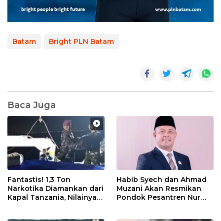
Batam
Bright PLN Batam
Baca Juga
Fantastis! 1,3 Ton
Habib Syech dan Ahmad
Narkotika Diamankan dari
Muzani Akan Resmikan
Kapal Tanzania, Nilainya
Pondok Pesantren Nur
Tembus Rp4,55 Triliun
Iman di Pulau Kasu, Iman
Sutiawan Cek Kesiapan