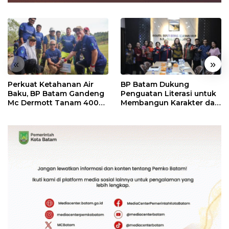
«
»
Perkuat Ketahanan Air
BP Batam Dukung
Baku, BP Batam Gandeng
Penguatan Literasi untuk
Mc Dermott Tanam 400
Membangun Karakter dan
Bambu Betung di
Kebhinekaan Bagi
Bendungan Sei Nongsa
Generasi Masa Depan