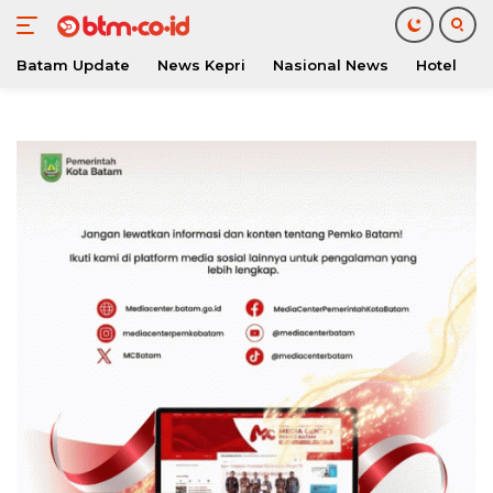
Batam Update
News Kepri
Nasional News
Hotel
O
Langsung
ke
konten