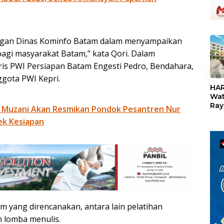
engan Dinas Kominfo Batam dalam menyampaikan
agi masyarakat Batam,” kata Qori. Dalam
aris PWI Persiapan Batam Engesti Pedro, Bendahara,
«
ggota PWI Kepri.
HAR
Wat
Ray
 Muzani Akan Resmikan Pondok Pesantren Nur
Teb
ek Kesiapan
Dis
24
 yang direncanakan, antara lain pelatihan
n lomba menulis.