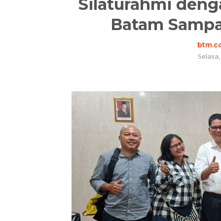
Silaturahmi deng
Batam Sampa
btm.co
Selasa,