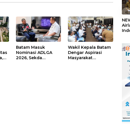
«
NEW
Air
Ind
5,2
Sem
Batam Masuk
Wakil Kepala Batam
itas
Nominasi ADLGA
Dengar Aspirasi
a,
2026, Sekda
Masyarakat
Firmansyah
Rempang – Galang:
ati-
Paparkan
Pastikan
Transformasi Digital
Pembangunan
Berbasis Data
Sekolah Rakyat
Berorientasi
Pengembangan
Masa Depan
Pendidikan