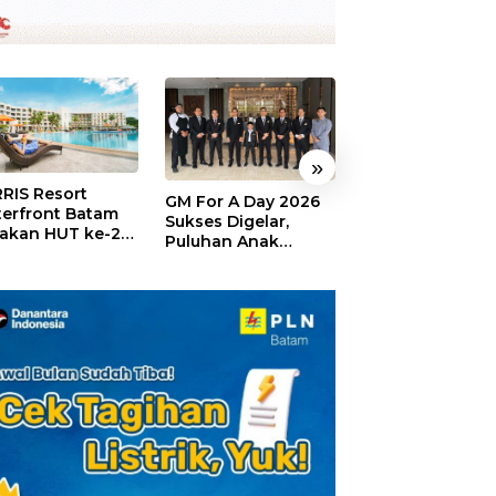
»
RIS Resort
SELAMAT!,
GM For A Day 2026
erfront Batam
Wyndham Panbi
Sukses Digelar,
akan HUT ke-24,
Batam Raih
Puluhan Anak
ar Giveaway dan
Penghargaan Ho
Rasakan Jadi
kon Menginap
Premium Terbai
General Manager
%
Versi Trip.com
Hotel Sehari