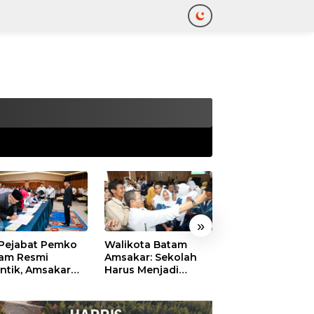
tutup
»
 Pejabat Pemko
Walikota Batam
Ekonomi Batam
am Resmi
Amsakar: Sekolah
Diproyeksikan
antik, Amsakar
Harus Menjadi
Tumbuh hingga 
ankan Integritas
Ruang Aman bagi
Persen, Pemko
 Pelayanan
Anak untuk Tumbuh
Naikkan Target
dan Berprestasi
Pendapatan Da