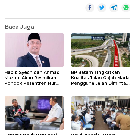
Baca Juga
Habib Syech dan Ahmad
BP Batam Tingkatkan
Muzani Akan Resmikan
Kualitas Jalan Gajah Mada,
Pondok Pesantren Nur
Pengguna Jalan Diminta
Iman di Pulau Kasu, Iman
Ekstra Hati-hati
Sutiawan Cek Kesiapan