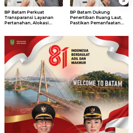
«
»
BP Batam Perkuat
BP Batam Dukung
Transparansi Layanan
Penertiban Ruang Laut,
Pertanahan, Alokasi
Pastikan Pemanfaatan
Tanah Reguler Segera
Sesuai Aturan
Hadir Melalui LMS