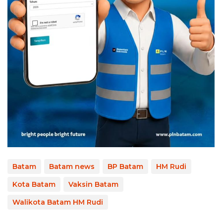
Batam
Batam news
BP Batam
HM Rudi
Kota Batam
Vaksin Batam
Walikota Batam HM Rudi