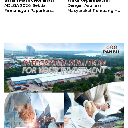
Batam Masuk Nominasi
Wakil Kepala Batam
ADLGA 2026, Sekda
Dengar Aspirasi
Firmansyah Paparkan
Masyarakat Rempang –
Transformasi Digital
Galang: Pastikan
Berbasis Data
Pembangunan Sekolah
Rakyat Berorientasi
Pengembangan Masa
Depan Pendidikan