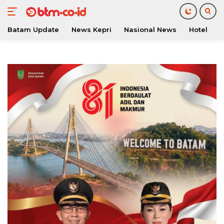
Batam Update
News Kepri
Nasional News
Hotel
O
Langsung
ke
konten