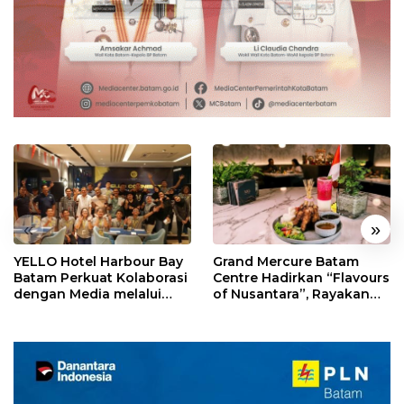
«
»
YELLO Hotel Harbour Bay
Grand Mercure Batam
Batam Perkuat Kolaborasi
Centre Hadirkan “Flavours
dengan Media melalui
of Nusantara”, Rayakan
YELLO Connect
HUT RI dengan Cita Rasa
Kuliner Indonesia