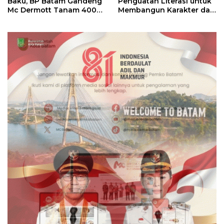
Baku, BP Batam Gandeng
Penguatan Literasi untuk
Mc Dermott Tanam 400
Membangun Karakter dan
Bambu Betung di
Kebhinekaan Bagi
Bendungan Sei Nongsa
Generasi Masa Depan