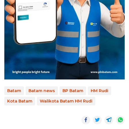
Batam
Batam news
BP Batam
HM Rudi
Kota Batam
Walikota Batam HM Rudi