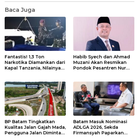
Baca Juga
Fantastis! 1,3 Ton
Habib Syech dan Ahmad
Narkotika Diamankan dari
Muzani Akan Resmikan
Kapal Tanzania, Nilainya
Pondok Pesantren Nur
Tembus Rp4,55 Triliun
Iman di Pulau Kasu, Iman
Sutiawan Cek Kesiapan
BP Batam Tingkatkan
Batam Masuk Nominasi
Kualitas Jalan Gajah Mada,
ADLGA 2026, Sekda
Pengguna Jalan Diminta
Firmansyah Paparkan
Ekstra Hati-hati
Transformasi Digital