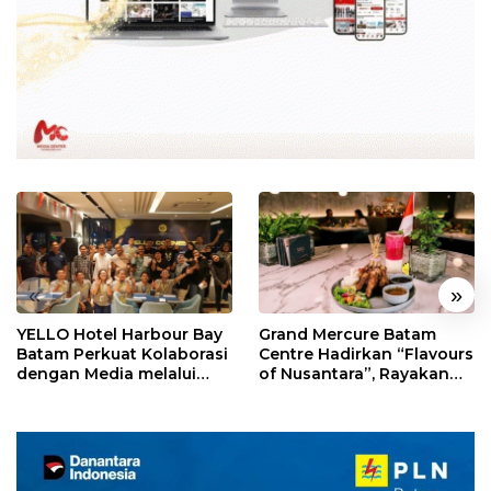
«
»
YELLO Hotel Harbour Bay
Grand Mercure Batam
Batam Perkuat Kolaborasi
Centre Hadirkan “Flavours
dengan Media melalui
of Nusantara”, Rayakan
YELLO Connect
HUT RI dengan Cita Rasa
Kuliner Indonesia