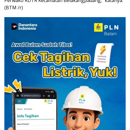
Perwako RDTR Kecamatan Belakangpadang,” katanya.
(BTM /r)