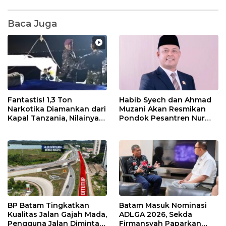
Baca Juga
Fantastis! 1,3 Ton
Habib Syech dan Ahmad
Narkotika Diamankan dari
Muzani Akan Resmikan
Kapal Tanzania, Nilainya
Pondok Pesantren Nur
Tembus Rp4,55 Triliun
Iman di Pulau Kasu, Iman
Sutiawan Cek Kesiapan
BP Batam Tingkatkan
Batam Masuk Nominasi
Kualitas Jalan Gajah Mada,
ADLGA 2026, Sekda
Pengguna Jalan Diminta
Firmansyah Paparkan