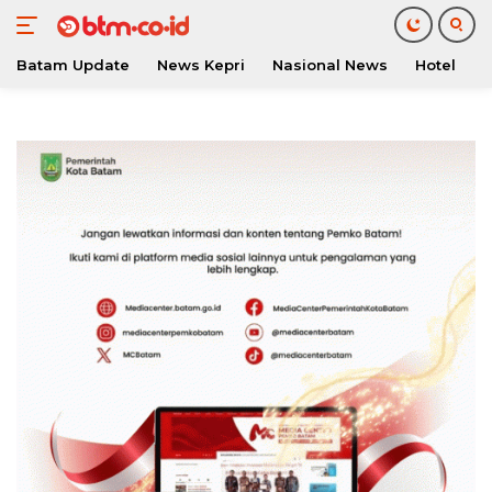
Batam Update
News Kepri
Nasional News
Hotel
O
Langsung
ke
konten