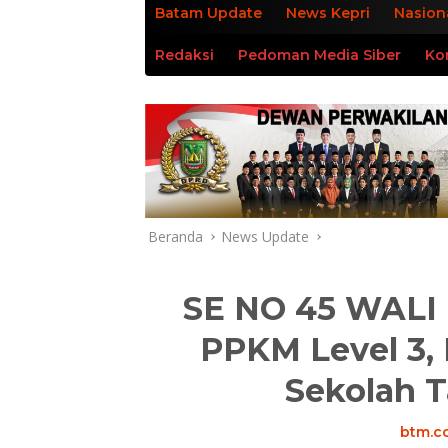
Batam Update
News Kepri
Nasion
Redaksi
Pedoman Media Siber
Ko
Beranda
News Update
SE NO 45 WALI
PPKM Level 3, 
Sekolah 
btm.co