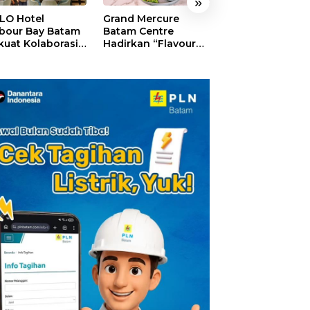
»
LO Hotel
Grand Mercure
HARRIS Resort
bour Bay Batam
Batam Centre
Waterfront Bat
kuat Kolaborasi
Hadirkan “Flavours
Rayakan HUT ke
gan Media
of Nusantara”,
Tebar Giveaway
alui YELLO
Rayakan HUT RI
Diskon Mengin
nect
dengan Cita Rasa
24%
Kuliner Indonesia