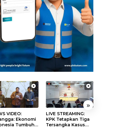
»
S VIDEO:
LIVE STREAMING:
TERBONGKAR!
langga: Ekonomi
KPK Tetapkan Tiga
Ratusan Rekeni
onesia Tumbuh
Tersangka Kasus
Virtual SPPG Fikt
9 Persen pada
Dugaan Korupsi
Diduga Terima 
ester II 2026
Digitalisasi SPBU
Rp311 Miliar, Ka