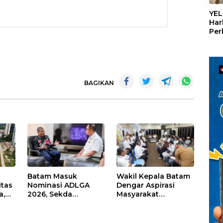
«
YEL
Har
Per
den
mel
Con
BAGIKAN
Batam Masuk
Wakil Kepala Batam
itas
Nominasi ADLGA
Dengar Aspirasi
a,
2026, Sekda
Masyarakat
Firmansyah
Rempang – Galang:
ati-
Paparkan
Pastikan
Transformasi Digital
Pembangunan