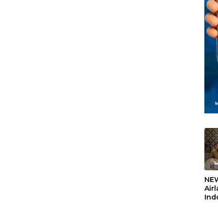
Berbasis Data
Sekolah Rakyat
Berorientasi
Pengembangan
Masa Depan
Pendidikan
«
NEW
Air
Ind
5,2
Sem