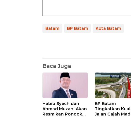
Batam
BP Batam
Kota Batam
Baca Juga
Habib Syech dan
BP Batam
Ahmad Muzani Akan
Tingkatkan Kual
Resmikan Pondok
Jalan Gajah Mad
Pesantren Nur Iman
Pengguna Jalan
di Pulau Kasu, Iman
Diminta Ekstra H
Sutiawan Cek
hati