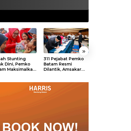
»
ah Stunting
311 Pejabat Pemko
Walikota Batam
ak Dini, Pemko
Batam Resmi
Amsakar: Sekol
am Maksimalkan
Dilantik, Amsakar
Harus Menjadi
an Posyandu
Tekankan Integritas
Ruang Aman ba
dan Pelayanan
Anak untuk Tu
dan Berprestasi