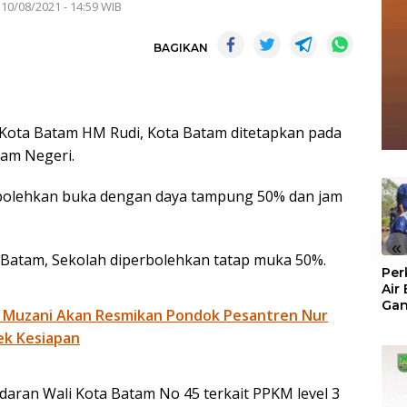
 10/08/2021 - 14:59 WIB
BAGIKAN
 Kota Batam HM Rudi, Kota Batam ditetapkan pada
lam Negeri.
erbolehkan buka dengan daya tampung 50% dan jam
«
ta Batam, Sekolah diperbolehkan tatap muka 50%.
Per
Air
Ga
 Muzani Akan Resmikan Pondok Pesantren Nur
Der
ek Kesiapan
Bam
Ben
No
 edaran Wali Kota Batam No 45 terkait PPKM level 3