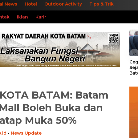
al News
Hotel
Outdoor Activity
Tips & Trik
ntak
Iklan
Karir
«
Ceg
Sej
Bat
Per
 KOTA BATAM: Batam
Mall Boleh Buka dan
Tatap Muka 50%
.id
-
News Update