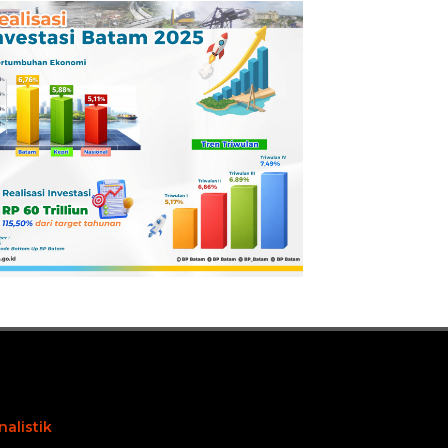
Pertamina
Dilaporkan ke
Kejaksaan
nalistik