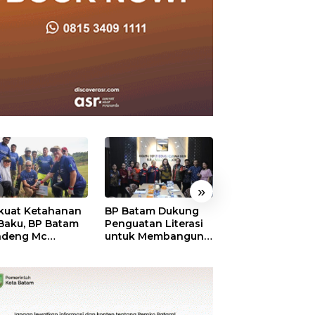
»
kuat Ketahanan
BP Batam Dukung
RSBP Batam
 Baku, BP Batam
Penguatan Literasi
Torehkan Stand
ndeng Mc
untuk Membangun
Pelayanan Kela
mott Tanam 400
Karakter dan
Dunia, Raih
bu Betung di
Kebhinekaan Bagi
Diamond Status 
dungan Sei
Generasi Masa
WSO
ngsa
Depan