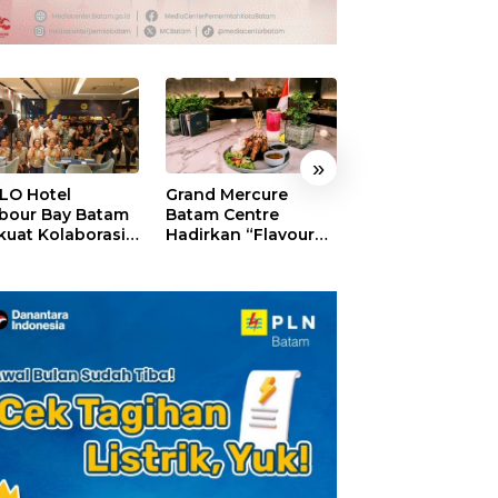
»
LO Hotel
Grand Mercure
HARRIS Resort
bour Bay Batam
Batam Centre
Waterfront Bat
kuat Kolaborasi
Hadirkan “Flavours
Rayakan HUT ke
gan Media
of Nusantara”,
Tebar Giveaway
alui YELLO
Rayakan HUT RI
Diskon Mengin
nect
dengan Cita Rasa
24%
Kuliner Indonesia