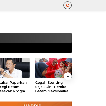
tutup
»
akar Paparkan
Cegah Stunting
311 Pejabat Pe
ategi Batam
Sejak Dini, Pemko
Batam Resmi
seskan Program
Batam Maksimalkan
Dilantik, Amsak
uta Rumah
Peran Posyandu
Tekankan Integr
dan Pelayanan