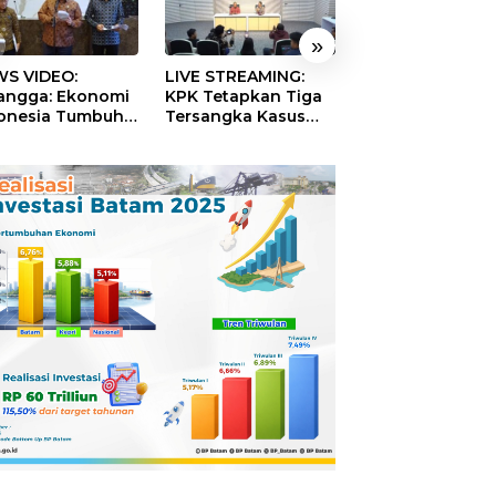
»
S VIDEO:
LIVE STREAMING:
TERBONGKAR!
langga: Ekonomi
KPK Tetapkan Tiga
Ratusan Rekeni
onesia Tumbuh
Tersangka Kasus
Virtual SPPG Fikt
9 Persen pada
Dugaan Korupsi
Diduga Terima 
ester II 2026
Digitalisasi SPBU
Rp311 Miliar, Ka
Pertamina
Dilaporkan ke
Kejaksaan