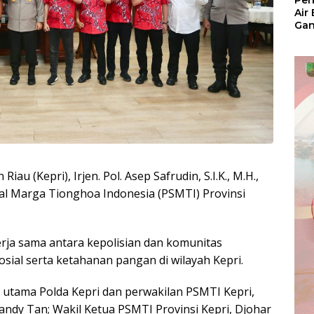
Per
Air
Ga
Der
Bam
Ben
No
au (Kepri), Irjen. Pol. Asep Safrudin, S.I.K., M.H.,
al Marga Tionghoa Indonesia (PSMTI) Provinsi
rja sama antara kepolisian dan komunitas
al serta ketahanan pangan di wilayah Kepri.
at utama Polda Kepri dan perwakilan PSMTI Kepri,
andy Tan; Wakil Ketua PSMTI Provinsi Kepri, Djohar