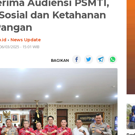
erima Audiensi PSMTI,
Sosial dan Ketahanan
Pangan
.id
-
News Update
06/03/2025 - 15:01 WIB
BAGIKAN
«