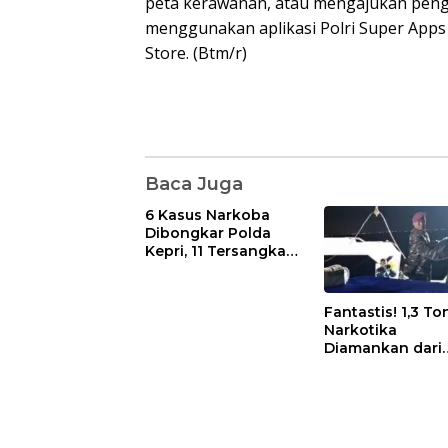
peta kerawanan, atau mengajukan peng
menggunakan aplikasi Polri Super Apps
Store. (Btm/r)
Baca Juga
6 Kasus Narkoba
Dibongkar Polda
Kepri, 11 Tersangka
Diciduk dan Sabu
402 Gram Disita
Fantastis! 1,3 To
Narkotika
Diamankan dari
Kapal Tanzania,
Nilainya Tembus
Rp4,55 Triliun