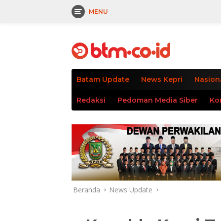
MENU
Langsung
tutup
ke
konten
Batam Update
News Kepri
Nasion
Redaksi
Pedoman Media Siber
Ko
Beranda
News Update