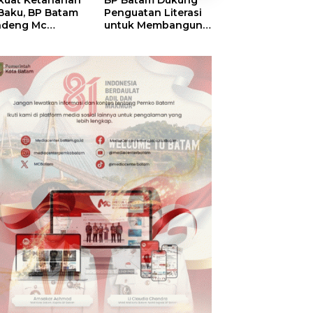
kuat Ketahanan
BP Batam Dukung
RSBP Batam
 Baku, BP Batam
Penguatan Literasi
Torehkan Stand
ndeng Mc
untuk Membangun
Pelayanan Kela
mott Tanam 400
Karakter dan
Dunia, Raih
bu Betung di
Kebhinekaan Bagi
Diamond Status 
dungan Sei
Generasi Masa
WSO
ngsa
Depan