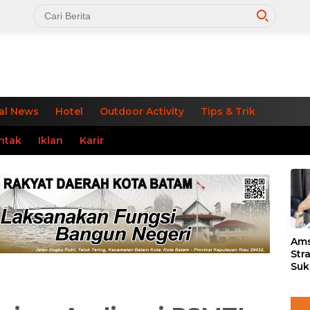
al News
Hotel
Outdoor Activity
Tips & Trik
ntak
Iklan
Karir
«
Ams
Str
Suk
3 J