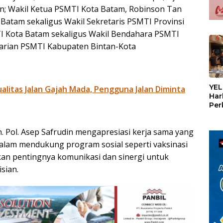
an; Wakil Ketua PSMTI Kota Batam, Robinson Tan
 Batam sekaligus Wakil Sekretaris PSMTI Provinsi
I Kota Batam sekaligus Wakil Bendahara PSMTI
 Harian PSMTI Kabupaten Bintan-Kota
«
YEL
litas Jalan Gajah Mada, Pengguna Jalan Diminta
Har
Per
den
mel
. Pol. Asep Safrudin mengapresiasi kerja sama yang
Con
dalam mendukung program sosial seperti vaksinasi
an pentingnya komunikasi dan sinergi untuk
sian.