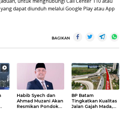
aduan, untuk menghubungi Call Center 110 atau
 yang dapat diunduh melalui Google Play atau App
BAGIKAN
n
Habib Syech dan
BP Batam
Ahmad Muzani Akan
Tingkatkan Kualitas
Resmikan Pondok
Jalan Gajah Mada,
Pesantren Nur Iman
Pengguna Jalan
di Pulau Kasu, Iman
Diminta Ekstra Hati-
Sutiawan Cek
hati
Kesiapan