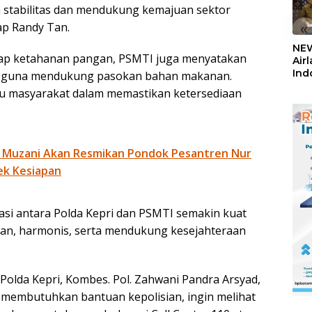
a stabilitas dan mendukung kemajuan sektor
kap Randy Tan.
«
NEW
dap ketahanan pangan, PSMTI juga menyatakan
Air
Ind
n guna mendukung pasokan bahan makanan.
5,2
u masyarakat dalam memastikan ketersediaan
Sem
 Muzani Akan Resmikan Pondok Pesantren Nur
ek Kesiapan
rasi antara Polda Kepri dan PSMTI semakin kuat
n, harmonis, serta mendukung kesejahteraan
olda Kepri, Kombes. Pol. Zahwani Pandra Arsyad,
g membutuhkan bantuan kepolisian, ingin melihat