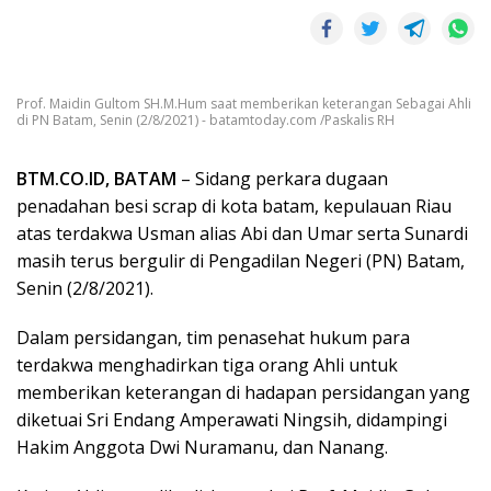
Prof. Maidin Gultom SH.M.Hum saat memberikan keterangan Sebagai Ahli
di PN Batam, Senin (2/8/2021) - batamtoday.com /Paskalis RH
BTM.CO.ID, BATAM
– Sidang perkara dugaan
penadahan besi scrap di kota batam, kepulauan Riau
atas terdakwa Usman alias Abi dan Umar serta Sunardi
masih terus bergulir di Pengadilan Negeri (PN) Batam,
Senin (2/8/2021).
Dalam persidangan, tim penasehat hukum para
terdakwa menghadirkan tiga orang Ahli untuk
memberikan keterangan di hadapan persidangan yang
diketuai Sri Endang Amperawati Ningsih, didampingi
Hakim Anggota Dwi Nuramanu, dan Nanang.