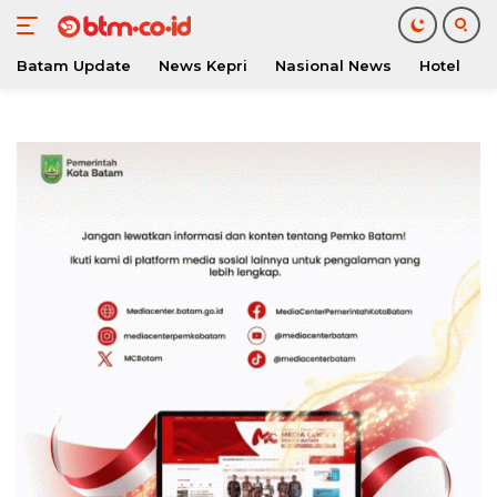
Batam Update
News Kepri
Nasional News
Hotel
O
Langsung
ke
konten