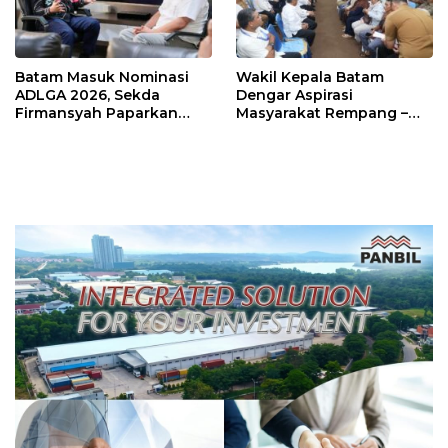
Batam Masuk Nominasi
Wakil Kepala Batam
ADLGA 2026, Sekda
Dengar Aspirasi
Firmansyah Paparkan
Masyarakat Rempang –
Transformasi Digital
Galang: Pastikan
Berbasis Data
Pembangunan Sekolah
Rakyat Berorientasi
Pengembangan Masa
Depan Pendidikan