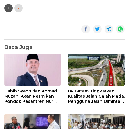
1
2
Baca Juga
Habib Syech dan Ahmad
BP Batam Tingkatkan
Muzani Akan Resmikan
Kualitas Jalan Gajah Mada,
Pondok Pesantren Nur
Pengguna Jalan Diminta
Iman di Pulau Kasu, Iman
Ekstra Hati-hati
Sutiawan Cek Kesiapan