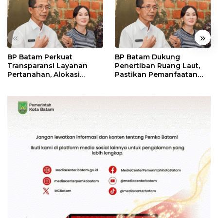
«
»
BP Batam Perkuat
BP Batam Dukung
Transparansi Layanan
Penertiban Ruang Laut,
Pertanahan, Alokasi
Pastikan Pemanfaatan
Tanah Reguler Segera
Sesuai Aturan
Hadir Melalui LMS