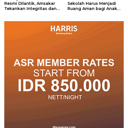
Resmi Dilantik, Amsakar
Sekolah Harus Menjadi
Tekankan Integritas dan
Ruang Aman bagi Anak
Pelayanan
untuk Tumbuh dan
Berprestasi