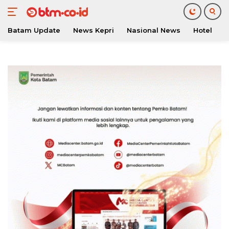
Batam Update
News Kepri
Nasional News
Hotel
O
Langsung
ke
konten