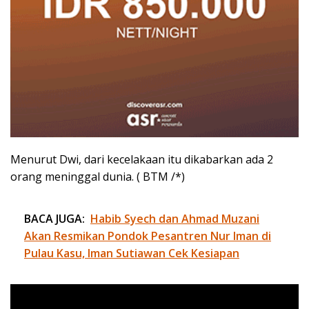
Menurut Dwi, dari kecelakaan itu dikabarkan ada 2
orang meninggal dunia. ( BTM /*)
BACA JUGA:
Habib Syech dan Ahmad Muzani
Akan Resmikan Pondok Pesantren Nur Iman di
Pulau Kasu, Iman Sutiawan Cek Kesiapan