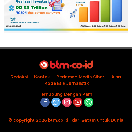
Redaksi
Kontak
Pedoman Media Siber
Iklan
Kode Etik Jurnalistik
Terhubung Dengan Kami
© copyright 2026 btm.co.id | dari Batam untuk Dunia