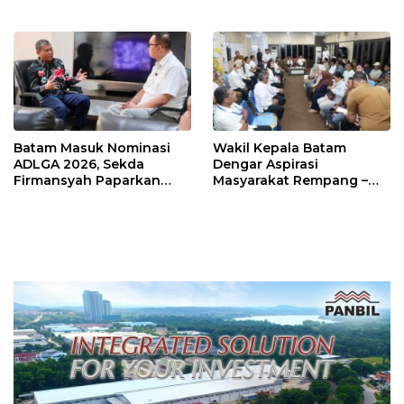
Iman di Pulau Kasu, Iman
Ekstra Hati-hati
Sutiawan Cek Kesiapan
Batam Masuk Nominasi
Wakil Kepala Batam
ADLGA 2026, Sekda
Dengar Aspirasi
Firmansyah Paparkan
Masyarakat Rempang –
Transformasi Digital
Galang: Pastikan
Berbasis Data
Pembangunan Sekolah
Rakyat Berorientasi
Pengembangan Masa
Depan Pendidikan