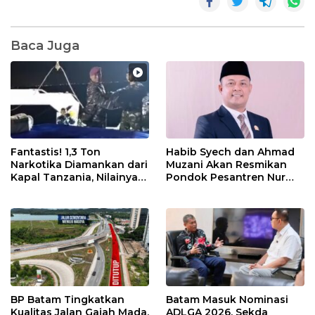
Baca Juga
Fantastis! 1,3 Ton
Habib Syech dan Ahmad
Narkotika Diamankan dari
Muzani Akan Resmikan
Kapal Tanzania, Nilainya
Pondok Pesantren Nur
Tembus Rp4,55 Triliun
Iman di Pulau Kasu, Iman
Sutiawan Cek Kesiapan
BP Batam Tingkatkan
Batam Masuk Nominasi
Kualitas Jalan Gajah Mada,
ADLGA 2026, Sekda