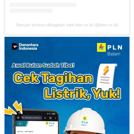
Sebuah kiriman dibagikan oleh btm.co.id (@btm.co.id)