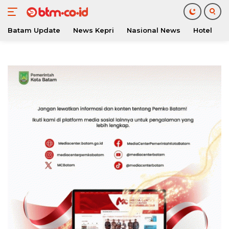
Batam Update
News Kepri
Nasional News
Hotel
O
Langsung
ke
konten