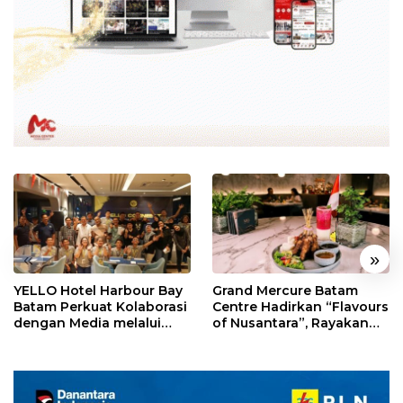
«
»
YELLO Hotel Harbour Bay
Grand Mercure Batam
Batam Perkuat Kolaborasi
Centre Hadirkan “Flavours
dengan Media melalui
of Nusantara”, Rayakan
YELLO Connect
HUT RI dengan Cita Rasa
Kuliner Indonesia