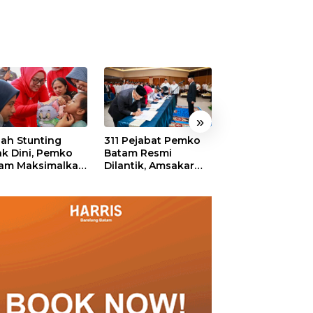
»
ah Stunting
311 Pejabat Pemko
Walikota Batam
ak Dini, Pemko
Batam Resmi
Amsakar: Sekol
am Maksimalkan
Dilantik, Amsakar
Harus Menjadi
an Posyandu
Tekankan Integritas
Ruang Aman ba
dan Pelayanan
Anak untuk Tu
dan Berprestasi