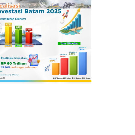
Pertamina
Dilaporkan ke
Kejaksaan