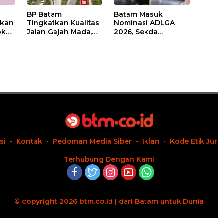
n
BP Batam
Batam Masuk
Akan
Tingkatkan Kualitas
Nominasi ADLGA
ok
Jalan Gajah Mada,
2026, Sekda
man
Pengguna Jalan
Firmansyah
man
Diminta Ekstra Hati-
Paparkan
hati
Transformasi Digital
Berbasis Data
si
Kontak
Pedoman Media Siber
Iklan
Kode Etik Jur
Terhubung Dengan Kami
© copyright 2026 btm.co.id | dari Batam untuk Dunia