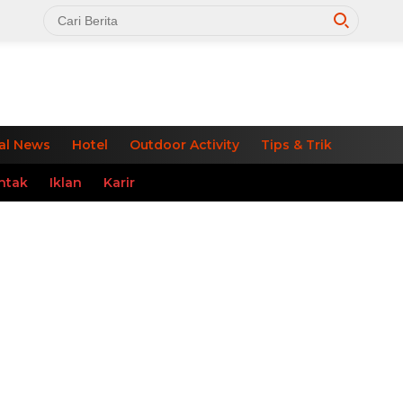
al News
Hotel
Outdoor Activity
Tips & Trik
ntak
Iklan
Karir