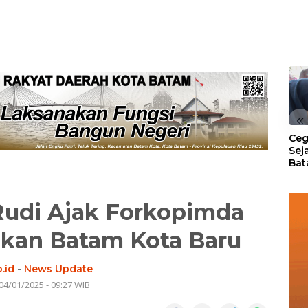
«
Ceg
Sej
Bat
Per
udi Ajak Forkopimda
kan Batam Kota Baru
.id
-
News Update
04/01/2025 - 09:27 WIB