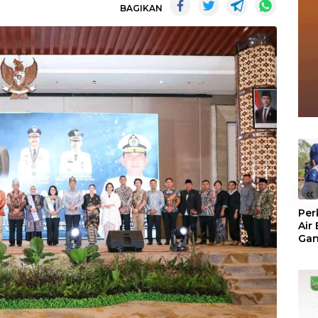
BAGIKAN
«
Per
Air
Ga
Der
Bam
Ben
No