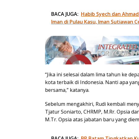
BACA JUGA:
Habib Syech dan Ahmad
Iman di Pulau Kasu, Iman Sutiawan C
“Jika ini selesai dalam lima tahun ke d
kota terbaik di Indonesia. Nanti apa ya
bersama,” katanya.
Sebelum mengakhiri, Rudi kembali me
Tjatur Soniarto, CHRMP, M.Rr. Opsia da
M.Tr. Opsia atas jabatan baru yang die
BACA JUGA:
BP Batam Tingkatkan Kua