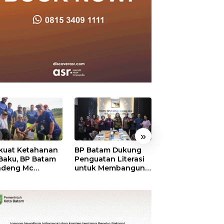
»
kuat Ketahanan
BP Batam Dukung
RSBP Batam
 Baku, BP Batam
Penguatan Literasi
Torehkan Stand
ndeng Mc
untuk Membangun
Pelayanan Kela
mott Tanam 400
Karakter dan
Dunia, Raih
bu Betung di
Kebhinekaan Bagi
Diamond Status 
dungan Sei
Generasi Masa
WSO
ngsa
Depan