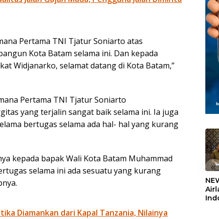
ana Pertama TNI Tjatur Soniarto atas
angun Kota Batam selama ini. Dan kepada
t Widjanarko, selamat datang di Kota Batam,”
mana Pertama TNI Tjatur Soniarto
tas yang terjalin sangat baik selama ini. Ia juga
lama bertugas selama ada hal- hal yang kurang
snya kepada bapak Wali Kota Batam Muhammad
«
ertugas selama ini ada sesuatu yang kurang
NEW
pnya.
Air
Ind
5,2
otika Diamankan dari Kapal Tanzania, Nilainya
Sem