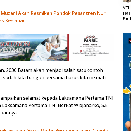
«
YEL
 Muzani Akan Resmikan Pondok Pesantren Nur
Har
Per
ek Kesiapan
den
mel
Con
epan, 2030 Batam akan menjadi salah satu contoh
ng sudah kita bangun bersama harus kita nikmati
nyampaikan selamat kepada Laksamana Pertama TNI
n Laksamana Pertama TNI Berkat Widjanarko, S.E,
mbannya.
litas Jalan Gajah Mada, Pengguna Jalan Diminta