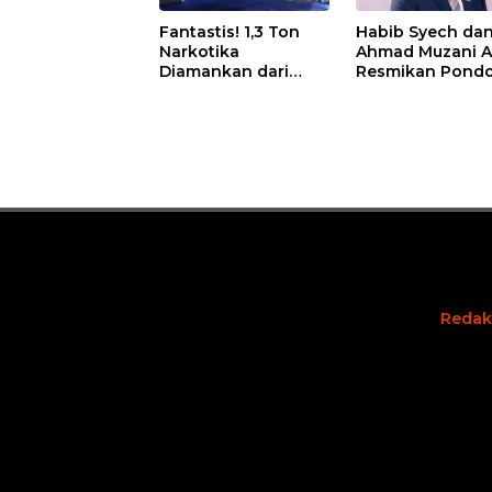
Fantastis! 1,3 Ton
Habib Syech da
Narkotika
Ahmad Muzani 
Diamankan dari
Resmikan Pond
Kapal Tanzania,
Pesantren Nur I
Nilainya Tembus
di Pulau Kasu, I
Rp4,55 Triliun
Sutiawan Cek
Kesiapan
Redak