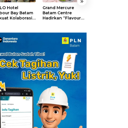
»
LO Hotel
Grand Mercure
HARRIS Resort
bour Bay Batam
Batam Centre
Waterfront Bat
kuat Kolaborasi
Hadirkan “Flavours
Rayakan HUT ke
gan Media
of Nusantara”,
Tebar Giveaway
alui YELLO
Rayakan HUT RI
Diskon Mengin
nect
dengan Cita Rasa
24%
Kuliner Indonesia