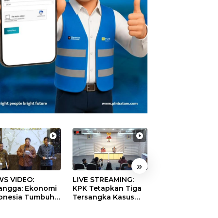
»
S VIDEO:
LIVE STREAMING:
TERBONGKAR!
langga: Ekonomi
KPK Tetapkan Tiga
Ratusan Rekeni
onesia Tumbuh
Tersangka Kasus
Virtual SPPG Fikt
9 Persen pada
Dugaan Korupsi
Diduga Terima 
ester II 2026
Digitalisasi SPBU
Rp311 Miliar, Ka