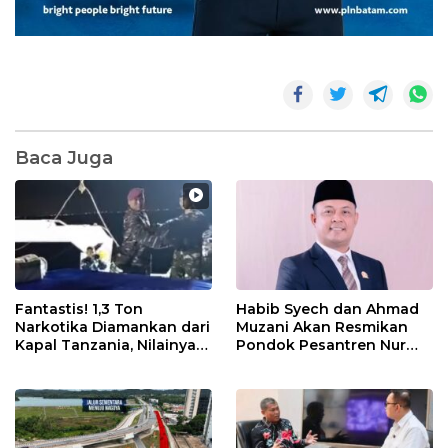
Baca Juga
Fantastis! 1,3 Ton
Habib Syech dan Ahmad
Narkotika Diamankan dari
Muzani Akan Resmikan
Kapal Tanzania, Nilainya
Pondok Pesantren Nur
Tembus Rp4,55 Triliun
Iman di Pulau Kasu, Iman
Sutiawan Cek Kesiapan