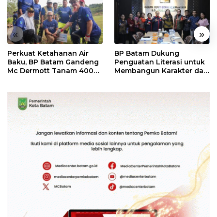
«
»
Perkuat Ketahanan Air
BP Batam Dukung
Baku, BP Batam Gandeng
Penguatan Literasi untuk
Mc Dermott Tanam 400
Membangun Karakter dan
Bambu Betung di
Kebhinekaan Bagi
Bendungan Sei Nongsa
Generasi Masa Depan