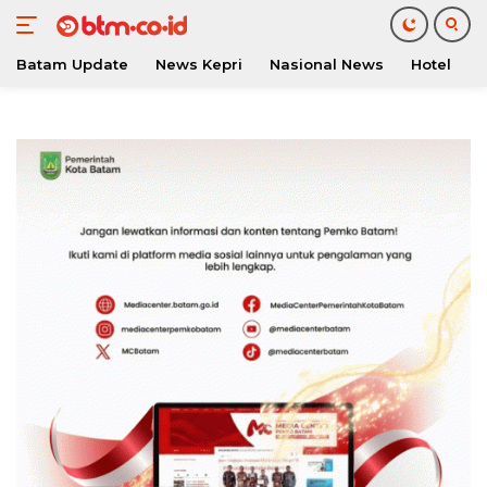
Batam Update
News Kepri
Nasional News
Hotel
O
Langsung
ke
konten