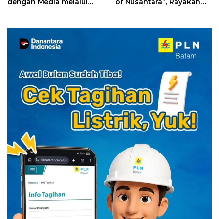
dengan Media melalui
of Nusantara”, Rayakan
YELLO Connect
HUT RI dengan Cita Rasa
Kuliner Indonesia