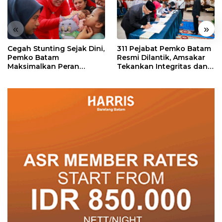
«
»
Cegah Stunting Sejak Dini,
311 Pejabat Pemko Batam
Pemko Batam
Resmi Dilantik, Amsakar
Maksimalkan Peran
Tekankan Integritas dan
Posyandu
Pelayanan