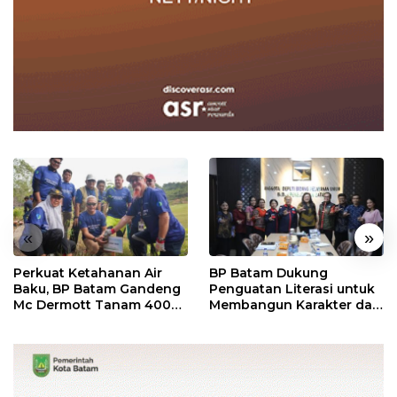
«
»
Perkuat Ketahanan Air
BP Batam Dukung
Baku, BP Batam Gandeng
Penguatan Literasi untuk
Mc Dermott Tanam 400
Membangun Karakter dan
Bambu Betung di
Kebhinekaan Bagi
Bendungan Sei Nongsa
Generasi Masa Depan