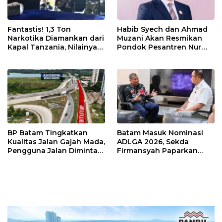
Fantastis! 1,3 Ton
Habib Syech dan Ahmad
Narkotika Diamankan dari
Muzani Akan Resmikan
Kapal Tanzania, Nilainya
Pondok Pesantren Nur
Tembus Rp4,55 Triliun
Iman di Pulau Kasu, Iman
Sutiawan Cek Kesiapan
BP Batam Tingkatkan
Batam Masuk Nominasi
Kualitas Jalan Gajah Mada,
ADLGA 2026, Sekda
Pengguna Jalan Diminta
Firmansyah Paparkan
Ekstra Hati-hati
Transformasi Digital
Berbasis Data