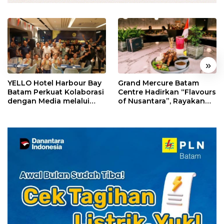
«
»
YELLO Hotel Harbour Bay
Grand Mercure Batam
Batam Perkuat Kolaborasi
Centre Hadirkan “Flavours
dengan Media melalui
of Nusantara”, Rayakan
YELLO Connect
HUT RI dengan Cita Rasa
Kuliner Indonesia