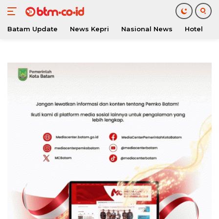
Batam Update
News Kepri
Nasional News
Hotel
O
Langsung
ke
konten