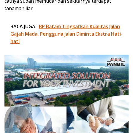
catnya sudah memudar dan sekitarnya terdapat
tanaman liar.
BACA JUGA:
BP Batam Tingkatkan Kualitas Jalan
Gajah Mada, Pengguna Jalan Diminta Ekstra Hati-
hati