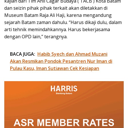
kajian dari Tim Ahli Cagar Budaya ( TACB ) Kota Batam
dan seizin pihak pihak terkait akan diletakkan di
Museum Batam Raja Ali Haji, karena mengandung
sejarah Batam zaman dahulu. “Harus dikaji dulu, dalam
arti tehnik memindahkannya. Harus bekerjasama
dengan OPD lain,” terangnya.
BACA JUGA:
Habib Syech dan Ahmad Muzani
Akan Resmikan Pondok Pesantren Nur Iman di
Pulau Kasu, Iman Sutiawan Cek Kesiapan