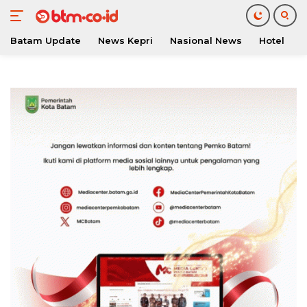
Batam Update
News Kepri
Nasional News
Hotel
O
Langsung
ke
konten