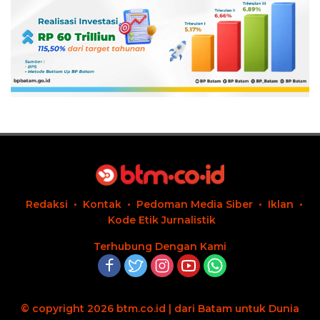
Redaksi
Kontak
Pedoman Media Siber
Iklan
Kode Etik Jurnalistik
Terhubung Dengan Kami
© copyright 2026 btm.co.id | dari Batam untuk Dunia