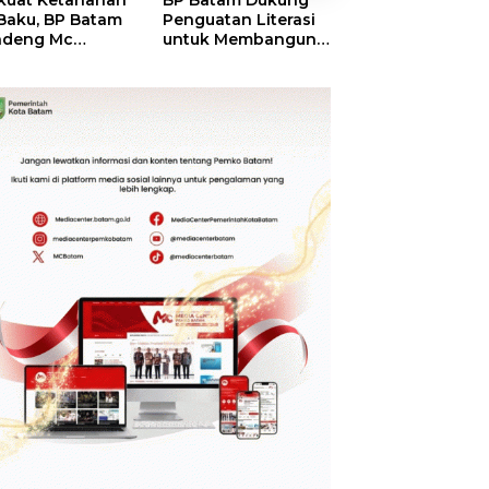
kuat Ketahanan
BP Batam Dukung
RSBP Batam
 Baku, BP Batam
Penguatan Literasi
Torehkan Stand
ndeng Mc
untuk Membangun
Pelayanan Kela
mott Tanam 400
Karakter dan
Dunia, Raih
bu Betung di
Kebhinekaan Bagi
Diamond Status 
dungan Sei
Generasi Masa
WSO
ngsa
Depan