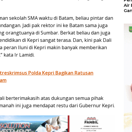
Per
Air
Ga
Der
teman sekolah SMA waktu di Batam, beliau pintar dan
Bam
angan. Jadi pak rektor ini ke Batam sama juga
Ben
No
 orangtuanya di Sumbar. Berkat beliau dan juga
didikan di Kepri sangat terasa. Dan, kini pak Dali
ga peran Iluni di Kepri makin banyak memberikan
kata Ir Lamidi.
treskrimsus Polda Kepri Bagikan Ratusan
tam
li berterimakasih atas dukungan semua pihak
Amanah ini juga mendapat restu dari Gubernur Kepri.