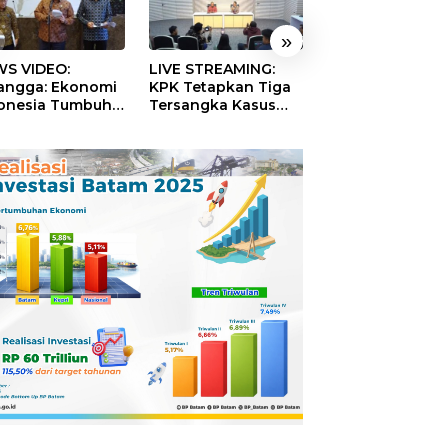
»
S VIDEO:
LIVE STREAMING:
TERBONGKAR!
langga: Ekonomi
KPK Tetapkan Tiga
Ratusan Rekeni
onesia Tumbuh
Tersangka Kasus
Virtual SPPG Fikt
9 Persen pada
Dugaan Korupsi
Diduga Terima 
ester II 2026
Digitalisasi SPBU
Rp311 Miliar, Ka
Pertamina
Dilaporkan ke
Kejaksaan