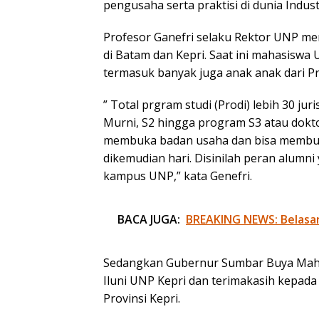
pengusaha serta praktisi di dunia Indust
Profesor Ganefri selaku Rektor UNP men
di Batam dan Kepri. Saat ini mahasiswa U
termasuk banyak juga anak anak dari Pro
” Total prgram studi (Prodi) lebih 30 jur
Murni, S2 hingga program S3 atau dokt
membuka badan usaha dan bisa membua
dikemudian hari. Disinilah peran alum
kampus UNP,” kata Genefri.
BACA JUGA:
BREAKING NEWS: Belasa
Sedangkan Gubernur Sumbar Buya Mah
Iluni UNP Kepri dan terimakasih kepad
Provinsi Kepri.