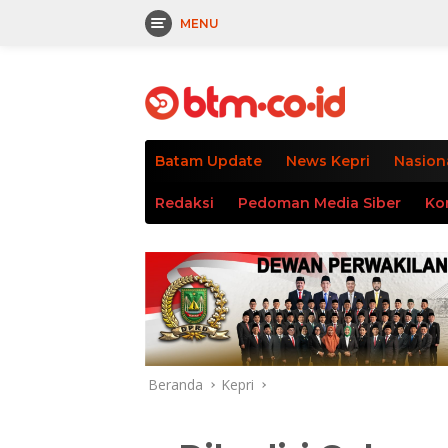
MENU
Langsung
tutup
ke
konten
Batam Update
News Kepri
Nasion
Redaksi
Pedoman Media Siber
Ko
Beranda
Kepri