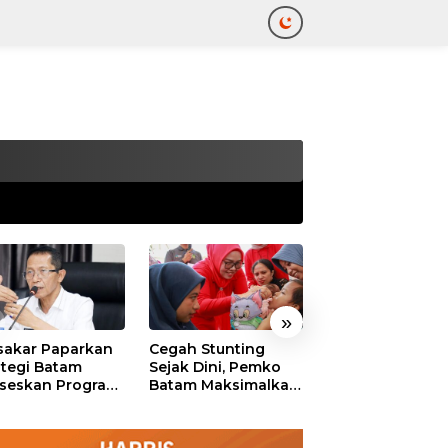
tutup
»
akar Paparkan
Cegah Stunting
311 Pejabat Pe
ategi Batam
Sejak Dini, Pemko
Batam Resmi
seskan Program
Batam Maksimalkan
Dilantik, Amsak
uta Rumah
Peran Posyandu
Tekankan Integr
dan Pelayanan