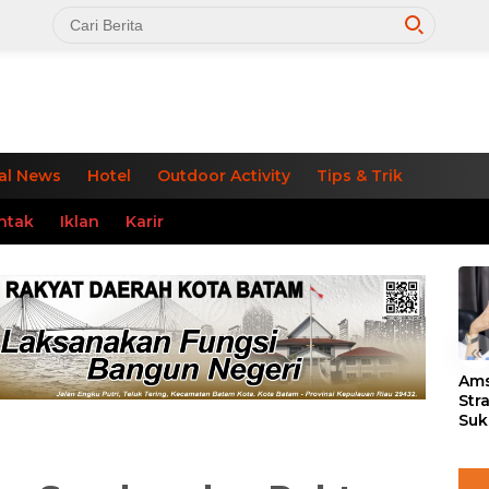
al News
Hotel
Outdoor Activity
Tips & Trik
ntak
Iklan
Karir
«
Ams
Str
Suk
3 J