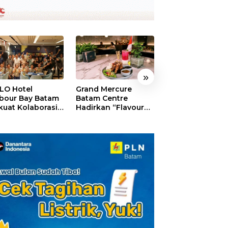
»
LO Hotel
Grand Mercure
HARRIS Resort
bour Bay Batam
Batam Centre
Waterfront Bat
kuat Kolaborasi
Hadirkan “Flavours
Rayakan HUT ke
gan Media
of Nusantara”,
Tebar Giveaway
alui YELLO
Rayakan HUT RI
Diskon Mengin
nect
dengan Cita Rasa
24%
Kuliner Indonesia