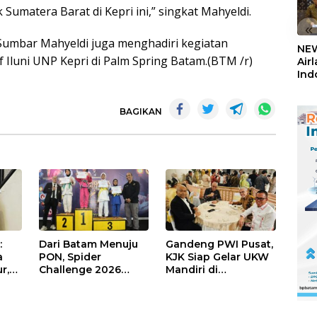
Sumatera Barat di Kepri ini,” singkat Mahyeldi.
«
umbar Mahyeldi juga menghadiri kegiatan
NEW
Iluni UNP Kepri di Palm Spring Batam.(BTM /r)
Air
Ind
5,2
Sem
BAGIKAN
:
Dari Batam Menuju
Gandeng PWI Pusat,
a
PON, Spider
KJK Siap Gelar UKW
r,
Challenge 2026
Mandiri di
Siapkan Atlet Jujitsu
Tanjungpinang
Andalan Kepri
Akhir Agustus 2026