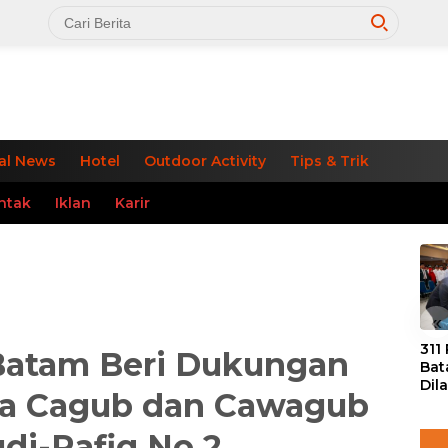
al News
Hotel
Outdoor Activity
Tips & Trik
ntak
Iklan
Karir
«
311
Batam Beri Dukungan
Bat
Dil
a Cagub dan Cawagub
Tek
dan
udi-Rafiq No 2