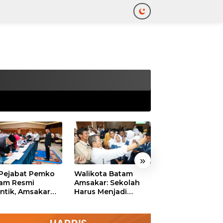
tutup
»
 Pejabat Pemko
Walikota Batam
Ekonomi Batam
am Resmi
Amsakar: Sekolah
Diproyeksikan
antik, Amsakar
Harus Menjadi
Tumbuh hingga 
ankan Integritas
Ruang Aman bagi
Persen, Pemko
 Pelayanan
Anak untuk Tumbuh
Naikkan Target
dan Berprestasi
Pendapatan Da