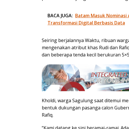
BACA JUGA:
Batam Masuk Nominasi 
Transformasi Digital Berbasis Data
Seiring berjalannya Waktu, ribuan warga
mengenakan atribut khas Rudi dan Rafiq
dan beberapa tenda kecil berukuran 5×5
Kholdi, warga Sagulung saat ditemui m
bentuk dukungan pasanga calon Gubern
Rafiq.
“Kami datang ke sini beramai-ramai. A