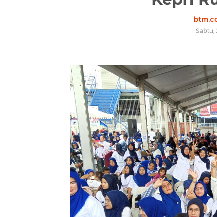
btm.co
Sabtu, 