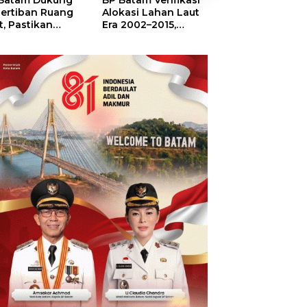
Batam Dukung
BP Batam Verifikasi
Sekolah Terinte
ertiban Ruang
Alokasi Lahan Laut
Merah Putih,
t, Pastikan
Era 2002–2015,
Menumbuhkan
anfaatan Sesuai
Amsakar: Tata
Mimpi di Tanah
ran
Ulang Demi
Rempang-Gala
Kepastian Hukum
dan Investasi