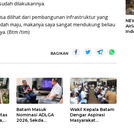
udah dilakukannya.
«
isa dilihat dari pembangunan infrastruktur yang
NEW
sudah maju, makanya saya sangat mendukung beliau
Air
a. (Btm /tim)
Ind
5,2
Sem
BAGIKAN
Batam Masuk
Wakil Kepala Batam
itas
Nominasi ADLGA
Dengar Aspirasi
a,
2026, Sekda
Masyarakat
Firmansyah
Rempang – Galang:
ati-
Paparkan
Pastikan