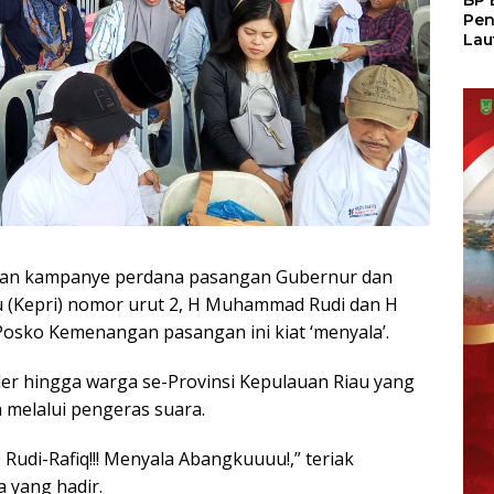
BP 
Pen
Lau
Pem
Atu
an kampanye perdana pasangan Gubernur dan
u (Kepri) nomor urut 2, H Muhammad Rudi dan H
i Posko Kemenangan pasangan ini kiat ‘menyala’.
der hingga warga se-Provinsi Kepulauan Riau yang
 melalui pengeras suara.
 Rudi-Rafiq!!! Menyala Abangkuuuu!,” teriak
 yang hadir.