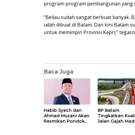
program-program pembangunan yang s
“Beliau sudah sangat berbuat banyak. B
udah dibuat di Batam. Dan kini Batam 
untuk memimpin Provinsi Kepri,” tegasny
Baca Juga
Habib Syech dan
BP Batam
Ahmad Muzani Akan
Tingkatkan Kual
Resmikan Pondok
Jalan Gajah Mad
Pesantren Nur Iman
Pengguna Jalan
di Pulau Kasu, Iman
Diminta Ekstra H