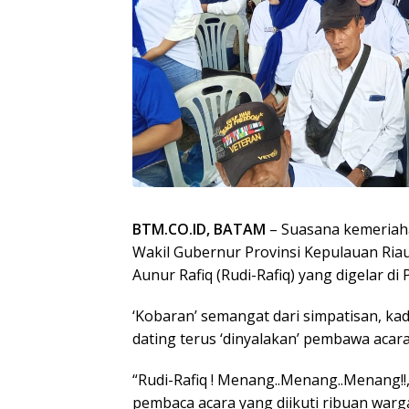
BTM.CO.ID, BATAM
– Suasana kemeriah
Wakil Gubernur Provinsi Kepulauan Ria
Aunur Rafiq (Rudi-Rafiq) yang digelar d
‘Kobaran’ semangat dari simpatisan, ka
dating terus ‘dinyalakan’ pembawa acara
“Rudi-Rafiq ! Menang..Menang..Menang!!,
pembaca acara yang diikuti ribuan warga