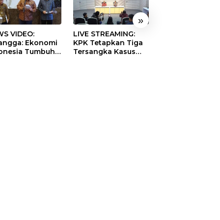
»
S VIDEO:
LIVE STREAMING:
TERBONGKAR!
langga: Ekonomi
KPK Tetapkan Tiga
Ratusan Rekeni
onesia Tumbuh
Tersangka Kasus
Virtual SPPG Fikt
9 Persen pada
Dugaan Korupsi
Diduga Terima 
ester II 2026
Digitalisasi SPBU
Rp311 Miliar, Ka
Pertamina
Dilaporkan ke
Kejaksaan