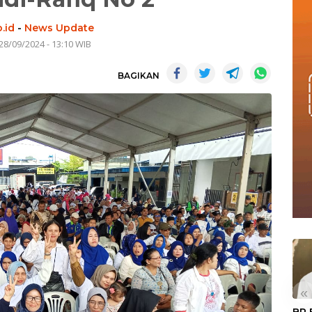
.id
-
News Update
28/09/2024 - 13:10 WIB
BAGIKAN
«