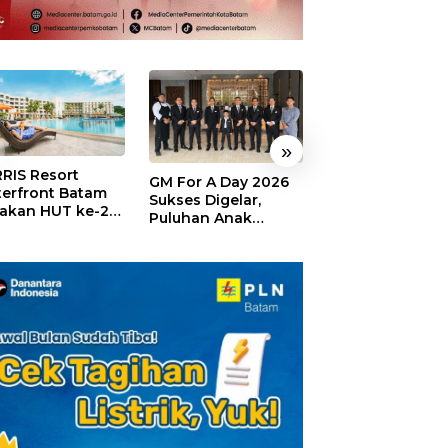
»
RIS Resort
SELAMAT!,
GM For A Day 2026
erfront Batam
Wyndham Panbi
Sukses Digelar,
akan HUT ke-24,
Batam Raih
Puluhan Anak
ar Giveaway dan
Penghargaan Ho
Rasakan Jadi
kon Menginap
Premium Terbai
General Manager
%
Versi Trip.com
Hotel Sehari