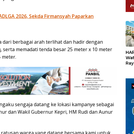
ADLGA 2026, Sekda Firmansyah Paparkan
 dari berbagai arah terlihat dan hadir dengan
«
, serta memadati tenda besar 25 meter x 10 meter
HAR
 meter.
Wat
Ray
Teb
Dis
24
engaku sengaja datang ke lokasi kampanye sebagai
ur dan Wakil Gubernur Kepri, HM Rudi dan Aunur
da ratusan warga yang datang bersama kami untuk