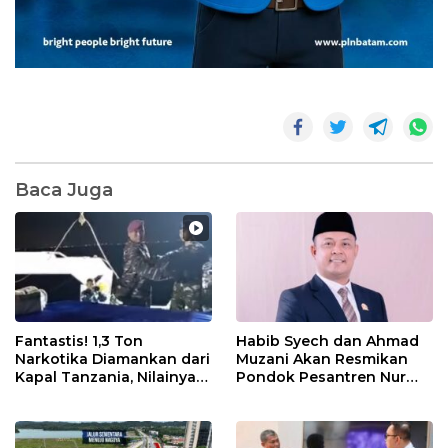
Baca Juga
Fantastis! 1,3 Ton
Habib Syech dan Ahmad
Narkotika Diamankan dari
Muzani Akan Resmikan
Kapal Tanzania, Nilainya
Pondok Pesantren Nur
Tembus Rp4,55 Triliun
Iman di Pulau Kasu, Iman
Sutiawan Cek Kesiapan