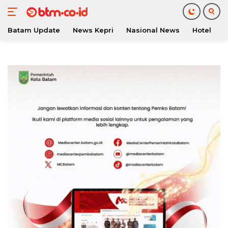
Batam Update
News Kepri
Nasional News
Hotel
O
Langsung
ke
konten