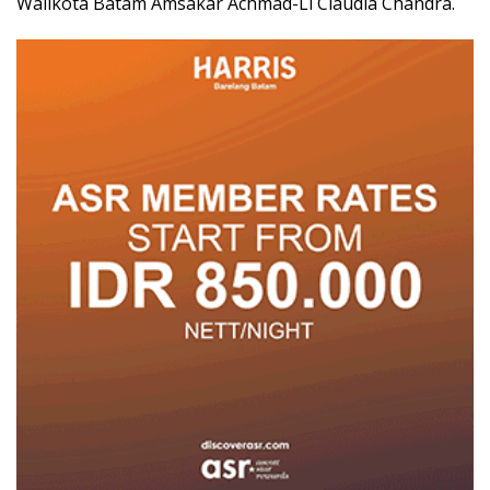
Walikota Batam Amsakar Achmad-Li Claudia Chandra.