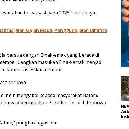
besar akan terealisasi pada 2025,” imbuhnya.
litas Jalan Gajah Mada, Pengguna Jalan Diminta
agia bersua dengan Emak-emak yang berada di
t memperjuangkan masukan Emak-emak menjadi
am kontestasi Pilkada Batam.
at,” serunya.
am ingin mengabdi kepada masyarakat Batam.
«
n dirinya diperintahkan Presiden Terpilih Prabowo
NEW
Air
Ind
5,2
atam,” pungkas tegas dia.
Sem