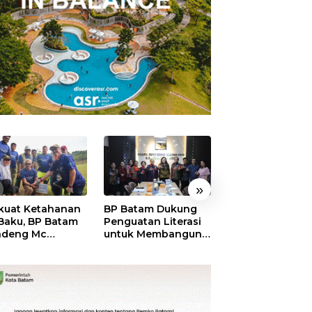
»
kuat Ketahanan
BP Batam Dukung
RSBP Batam
 Baku, BP Batam
Penguatan Literasi
Torehkan Stand
ndeng Mc
untuk Membangun
Pelayanan Kela
mott Tanam 400
Karakter dan
Dunia, Raih
bu Betung di
Kebhinekaan Bagi
Diamond Status 
dungan Sei
Generasi Masa
WSO
ngsa
Depan