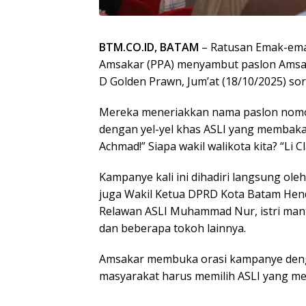
BTM.CO.ID, BATAM
– Ratusan Emak-em
Amsakar (PPA) menyambut paslon Amsaka
D Golden Prawn, Jum’at (18/10/2025) sor
Mereka meneriakkan nama paslon nomor 
dengan yel-yel khas ASLI yang membakar
Achmad!” Siapa wakil walikota kita? “Li 
Kampanye kali ini dihadiri langsung ol
juga Wakil Ketua DPRD Kota Batam Hend
Relawan ASLI Muhammad Nur, istri mant
dan beberapa tokoh lainnya.
Amsakar membuka orasi kampanye den
masyarakat harus memilih ASLI yang me