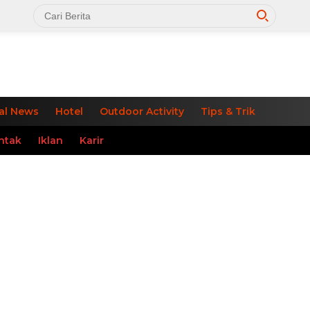
al News
Hotel
Outdoor Activity
Tips & Trik
ntak
Iklan
Karir