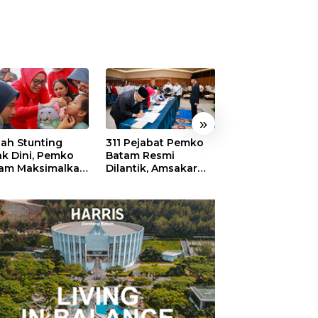
»
ah Stunting
311 Pejabat Pemko
Walikota Batam
ak Dini, Pemko
Batam Resmi
Amsakar: Sekol
am Maksimalkan
Dilantik, Amsakar
Harus Menjadi
an Posyandu
Tekankan Integritas
Ruang Aman ba
dan Pelayanan
Anak untuk Tu
dan Berprestasi