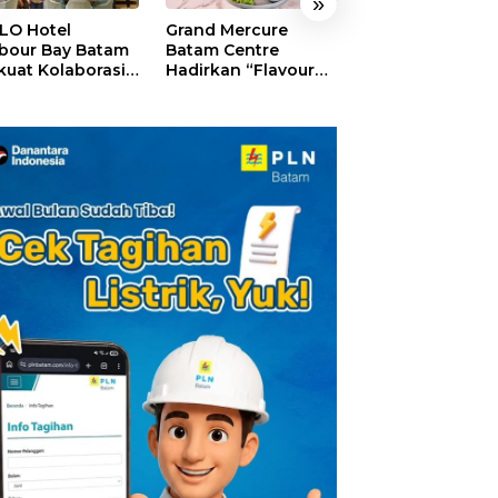
»
LO Hotel
Grand Mercure
HARRIS Resort
bour Bay Batam
Batam Centre
Waterfront Bat
kuat Kolaborasi
Hadirkan “Flavours
Rayakan HUT ke
gan Media
of Nusantara”,
Tebar Giveaway
alui YELLO
Rayakan HUT RI
Diskon Mengin
nect
dengan Cita Rasa
24%
Kuliner Indonesia