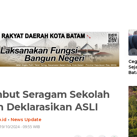
«
Ceg
Sej
Bat
Per
but Seragam Sekolah
an Deklarasikan ASLI
.id
-
News Update
19/10/2024 - 09:55 WIB