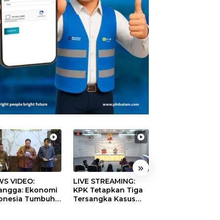
»
S VIDEO:
LIVE STREAMING:
TERBONGKAR!
langga: Ekonomi
KPK Tetapkan Tiga
Ratusan Rekeni
onesia Tumbuh
Tersangka Kasus
Virtual SPPG Fikt
9 Persen pada
Dugaan Korupsi
Diduga Terima 
ester II 2026
Digitalisasi SPBU
Rp311 Miliar, Ka