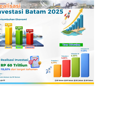
Pertamina
Dilaporkan ke
Kejaksaan