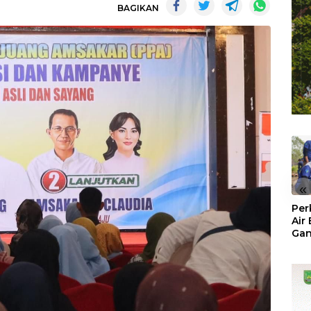
BAGIKAN
«
Per
Air
Ga
Der
Bam
Ben
No