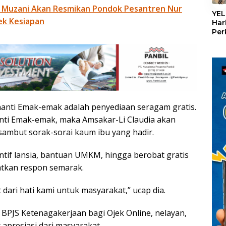
«
 Muzani Akan Resmikan Pondok Pesantren Nur
YEL
ek Kesiapan
Har
Per
den
mel
Con
nanti Emak-emak adalah penyediaan seragam gratis.
nanti Emak-emak, maka Amsakar-Li Claudia akan
sambut sorak-sorai kaum ibu yang hadir.
entif lansia, bantuan UMKM, hingga berobat gratis
tkan respon semarak.
 dari hati kami untuk masyarakat,” ucap dia.
i BPJS Ketenagakerjaan bagi Ojek Online, nelayan,
apresiasi dari masyarakat.