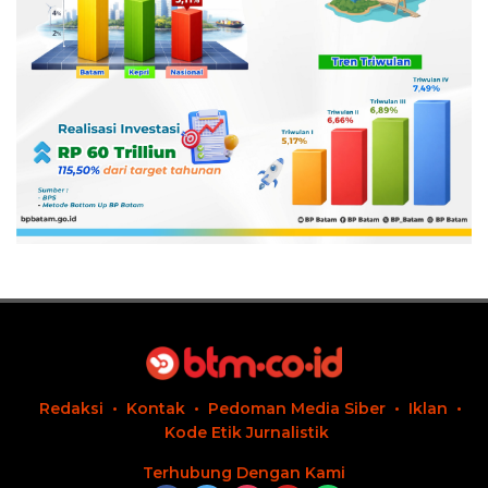
Redaksi
Kontak
Pedoman Media Siber
Iklan
Kode Etik Jurnalistik
Terhubung Dengan Kami