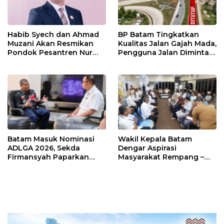
Habib Syech dan Ahmad
BP Batam Tingkatkan
Muzani Akan Resmikan
Kualitas Jalan Gajah Mada,
Pondok Pesantren Nur
Pengguna Jalan Diminta
Iman di Pulau Kasu, Iman
Ekstra Hati-hati
Sutiawan Cek Kesiapan
Batam Masuk Nominasi
Wakil Kepala Batam
ADLGA 2026, Sekda
Dengar Aspirasi
Firmansyah Paparkan
Masyarakat Rempang –
Transformasi Digital
Galang: Pastikan
Berbasis Data
Pembangunan Sekolah
Rakyat Berorientasi
Pengembangan Masa
Depan Pendidikan