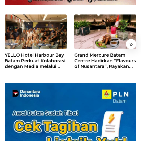
«
»
YELLO Hotel Harbour Bay
Grand Mercure Batam
Batam Perkuat Kolaborasi
Centre Hadirkan “Flavours
dengan Media melalui
of Nusantara”, Rayakan
YELLO Connect
HUT RI dengan Cita Rasa
Kuliner Indonesia