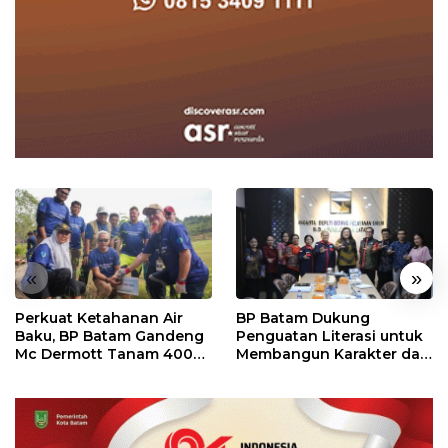
«
»
Perkuat Ketahanan Air
BP Batam Dukung
Baku, BP Batam Gandeng
Penguatan Literasi untuk
Mc Dermott Tanam 400
Membangun Karakter dan
Bambu Betung di
Kebhinekaan Bagi
Bendungan Sei Nongsa
Generasi Masa Depan