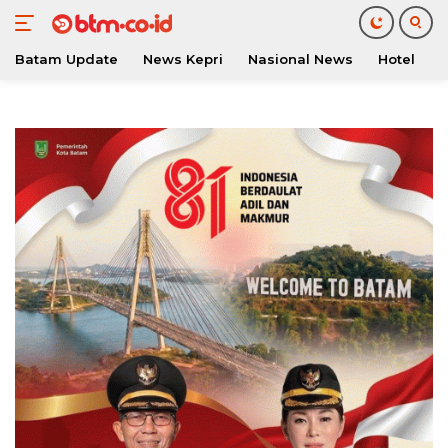
Batam Update
News Kepri
Nasional News
Hotel
O
Langsung
ke
konten