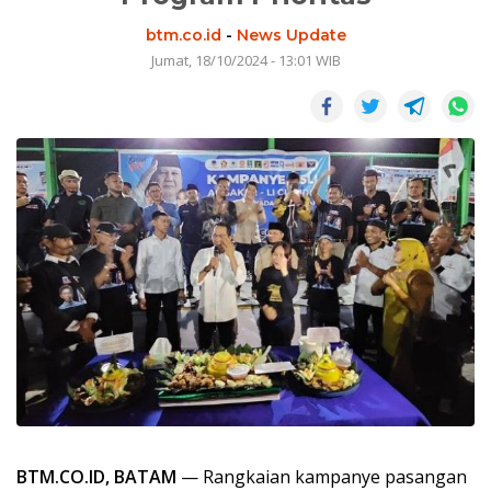
btm.co.id
-
News Update
Jumat, 18/10/2024 - 13:01 WIB
BTM.CO.ID, BATAM
— Rangkaian kampanye pasangan