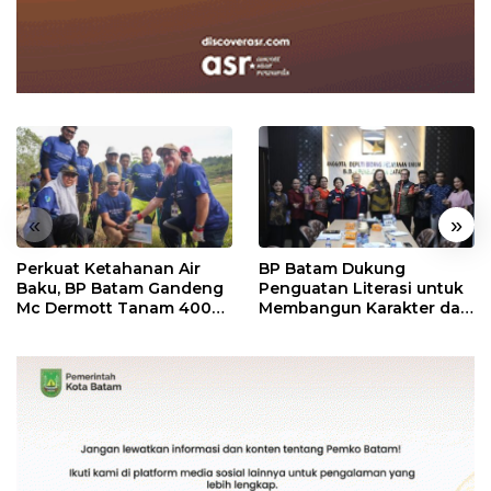
«
»
Perkuat Ketahanan Air
BP Batam Dukung
Baku, BP Batam Gandeng
Penguatan Literasi untuk
Mc Dermott Tanam 400
Membangun Karakter dan
Bambu Betung di
Kebhinekaan Bagi
Bendungan Sei Nongsa
Generasi Masa Depan