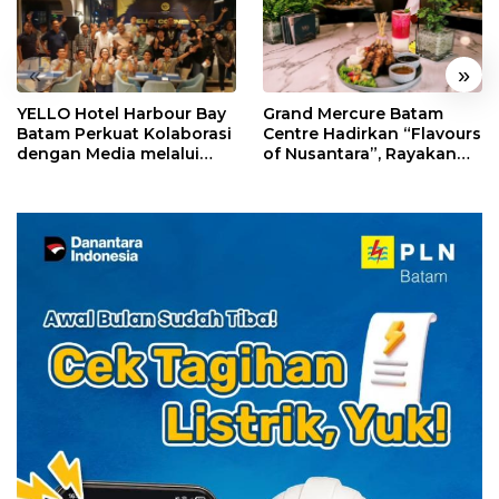
«
»
YELLO Hotel Harbour Bay
Grand Mercure Batam
Batam Perkuat Kolaborasi
Centre Hadirkan “Flavours
dengan Media melalui
of Nusantara”, Rayakan
YELLO Connect
HUT RI dengan Cita Rasa
Kuliner Indonesia