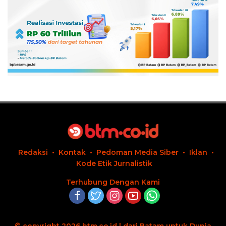
Redaksi
Kontak
Pedoman Media Siber
Iklan
Kode Etik Jurnalistik
Terhubung Dengan Kami