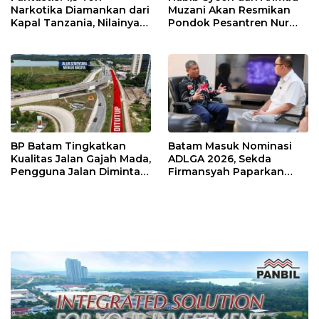
Narkotika Diamankan dari
Muzani Akan Resmikan
Kapal Tanzania, Nilainya
Pondok Pesantren Nur
Tembus Rp4,55 Triliun
Iman di Pulau Kasu, Iman
Sutiawan Cek Kesiapan
BP Batam Tingkatkan
Batam Masuk Nominasi
Kualitas Jalan Gajah Mada,
ADLGA 2026, Sekda
Pengguna Jalan Diminta
Firmansyah Paparkan
Ekstra Hati-hati
Transformasi Digital
Berbasis Data