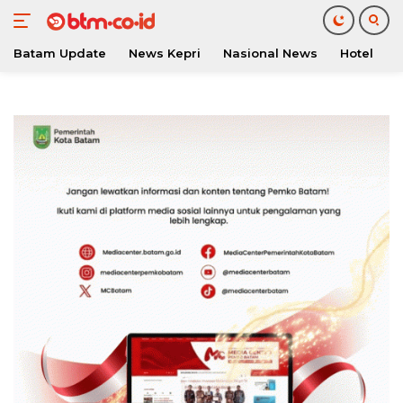
Batam Update
News Kepri
Nasional News
Hotel
O
Langsung
ke
konten