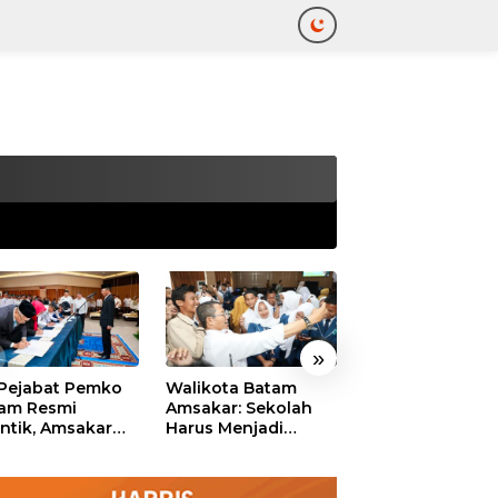
tutup
»
 Pejabat Pemko
Walikota Batam
Ekonomi Batam
am Resmi
Amsakar: Sekolah
Diproyeksikan
antik, Amsakar
Harus Menjadi
Tumbuh hingga 
ankan Integritas
Ruang Aman bagi
Persen, Pemko
 Pelayanan
Anak untuk Tumbuh
Naikkan Target
dan Berprestasi
Pendapatan Da