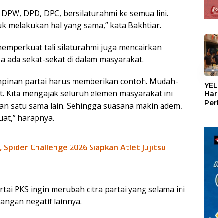
i DPW, DPD, DPC, bersilaturahmi ke semua lini.
k melakukan hal yang sama,” kata Bakhtiar.
memperkuat tali silaturahmi juga mencairkan
sa ada sekat-sekat di dalam masyarakat.
«
mpinan partai harus memberikan contoh. Mudah-
YEL
t. Kita mengajak seluruh elemen masyarakat ini
Har
Per
n satu sama lain. Sehingga suasana makin adem,
den
uat,” harapnya.
mel
Con
Spider Challenge 2026 Siapkan Atlet Jujitsu
artai PKS ingin merubah citra partai yang selama ini
angan negatif lainnya.