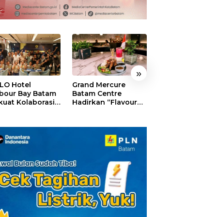
»
LO Hotel
Grand Mercure
HARRIS Resort
bour Bay Batam
Batam Centre
Waterfront Bat
kuat Kolaborasi
Hadirkan “Flavours
Rayakan HUT ke
gan Media
of Nusantara”,
Tebar Giveaway
alui YELLO
Rayakan HUT RI
Diskon Mengin
nect
dengan Cita Rasa
24%
Kuliner Indonesia