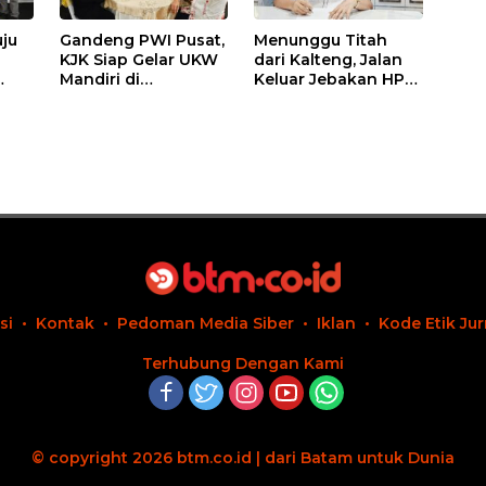
ju
Gandeng PWI Pusat,
Menunggu Titah
KJK Siap Gelar UKW
dari Kalteng, Jalan
Mandiri di
Keluar Jebakan HPM
itsu
Tanjungpinang
Tinggi Pasir Kuarsa
Akhir Agustus 2026
Kepri
si
Kontak
Pedoman Media Siber
Iklan
Kode Etik Jur
Terhubung Dengan Kami
© copyright 2026 btm.co.id | dari Batam untuk Dunia