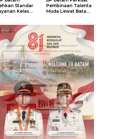
P Batam
BP Batam Perkuat
Perkuat Sinergi
ehkan Standar
Pembinaan Talenta
Kelembagaan, 
ayanan Kelas
Muda Lewat Batam
Batam dan BPO
ia, Raih
Prime International
Pastikan Pelay
mond Status dari
Grassroot Football
dan Ketersedia
O
Festival 2026
Obat Aman