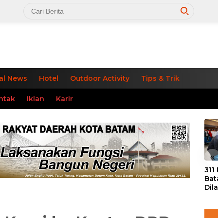
al News
Hotel
Outdoor Activity
Tips & Trik
ntak
Iklan
Karir
«
311
Bat
Dil
Tek
dan