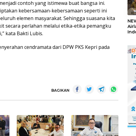
enjadi contoh yang istimewa buat bangsa ini.
ciptakan kebersamaan-kebersamaan seperti ini
«
 seluruh elemen masyarakat. Sehingga suasana kita
NEW
kit secara perlahan melalui etika-etika pemangku
Air
Ind
i,” kata Bakti Lubis.
5,2
Sem
penyerahan cendramata dari DPW PKS Kepri pada
BAGIKAN