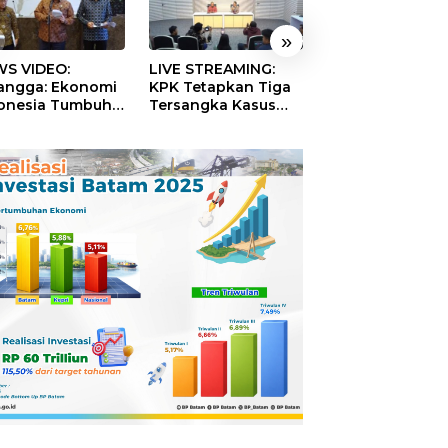
»
S VIDEO:
LIVE STREAMING:
TERBONGKAR!
langga: Ekonomi
KPK Tetapkan Tiga
Ratusan Rekeni
onesia Tumbuh
Tersangka Kasus
Virtual SPPG Fikt
9 Persen pada
Dugaan Korupsi
Diduga Terima 
ester II 2026
Digitalisasi SPBU
Rp311 Miliar, Ka
Pertamina
Dilaporkan ke
Kejaksaan