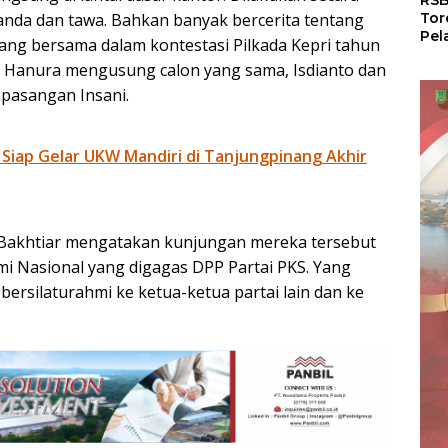
RSB
anda dan tawa. Bahkan banyak bercerita tentang
Tor
Pel
ang bersama dalam kontestasi Pilkada Kepri tahun
Dun
dan Hanura mengusung calon yang sama, Isdianto dan
Dia
WS
 pasangan Insani.
 Siap Gelar UKW Mandiri di Tanjungpinang Akhir
 Bakhtiar mengatakan kunjungan mereka tersebut
i Nasional yang digagas DPP Partai PKS. Yang
rsilaturahmi ke ketua-ketua partai lain dan ke