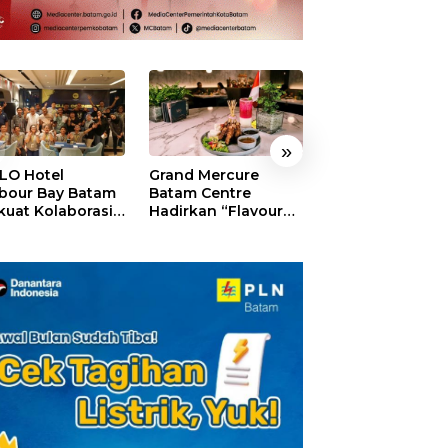
»
LO Hotel
Grand Mercure
HARRIS Resort
bour Bay Batam
Batam Centre
Waterfront Bat
kuat Kolaborasi
Hadirkan “Flavours
Rayakan HUT ke
gan Media
of Nusantara”,
Tebar Giveaway
alui YELLO
Rayakan HUT RI
Diskon Mengin
nect
dengan Cita Rasa
24%
Kuliner Indonesia