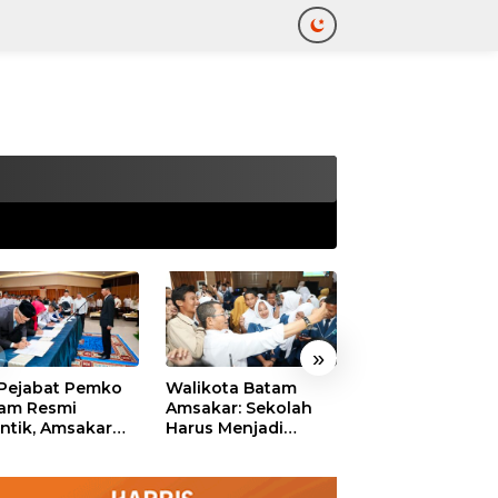
tutup
»
 Pejabat Pemko
Walikota Batam
Ekonomi Batam
am Resmi
Amsakar: Sekolah
Diproyeksikan
antik, Amsakar
Harus Menjadi
Tumbuh hingga 
ankan Integritas
Ruang Aman bagi
Persen, Pemko
 Pelayanan
Anak untuk Tumbuh
Naikkan Target
dan Berprestasi
Pendapatan Da