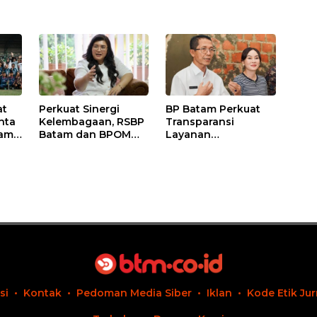
at
Perkuat Sinergi
BP Batam Perkuat
nta
Kelembagaan, RSBP
Transparansi
tam
Batam dan BPOM
Layanan
nal
Pastikan Pelayanan
Pertanahan, Alokasi
ll
dan Ketersediaan
Tanah Reguler
Obat Aman
Segera Hadir Melalui
LMS
si
Kontak
Pedoman Media Siber
Iklan
Kode Etik Jur