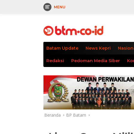
MENU
Langsung
tutup
ke
konten
Batam Update
News Kepri
Nasion
Redaksi
Pedoman Media Siber
Ko
Beranda
BP Batam