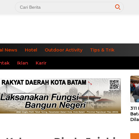
al News
Hotel
Outdoor Activity
Tips & Trik
ntak
Iklan
Karir
«
311
Bat
Dil
Tek
dan