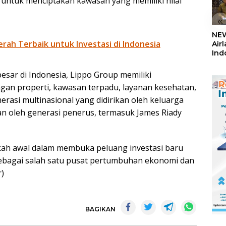
untuk menciptakan kawasan yang memiliki nilai
«
NEW
rah Terbaik untuk Investasi di Indonesia
Air
Ind
5,2
Sem
esar di Indonesia, Lippo Group memiliki
n properti, kawasan terpadu, layanan kesehatan,
merasi multinasional yang didirikan oleh keluarga
kan oleh generasi penerus, termasuk James Riady
kah awal dalam membuka peluang investasi baru
ebagai salah satu pusat pertumbuhan ekonomi dan
r)
BAGIKAN