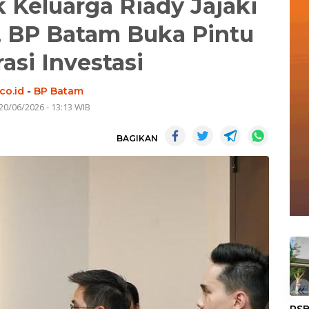
k Keluarga Riady Jajaki
, BP Batam Buka Pintu
asi Investasi
co.id
-
BP Batam
20/06/2026 - 13:13 WIB
BAGIKAN
«