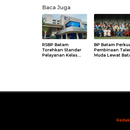
Baca Juga
RSBP Batam
BP Batam Perku
Torehkan Standar
Pembinaan Tale
Pelayanan Kelas
Muda Lewat Ba
Dunia, Raih Diamond
Prime Internatio
Status dari WSO
Grassroot Footba
Festival 2026
Redak