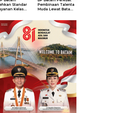
P Batam
BP Batam Perkuat
Perkuat Sinergi
ehkan Standar
Pembinaan Talenta
Kelembagaan, 
ayanan Kelas
Muda Lewat Batam
Batam dan BPO
ia, Raih
Prime International
Pastikan Pelay
mond Status dari
Grassroot Football
dan Ketersedia
O
Festival 2026
Obat Aman