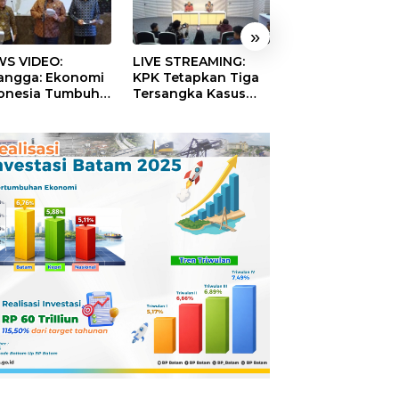
»
S VIDEO:
LIVE STREAMING:
TERBONGKAR!
langga: Ekonomi
KPK Tetapkan Tiga
Ratusan Rekeni
onesia Tumbuh
Tersangka Kasus
Virtual SPPG Fikt
9 Persen pada
Dugaan Korupsi
Diduga Terima 
ester II 2026
Digitalisasi SPBU
Rp311 Miliar, Ka
Pertamina
Dilaporkan ke
Kejaksaan