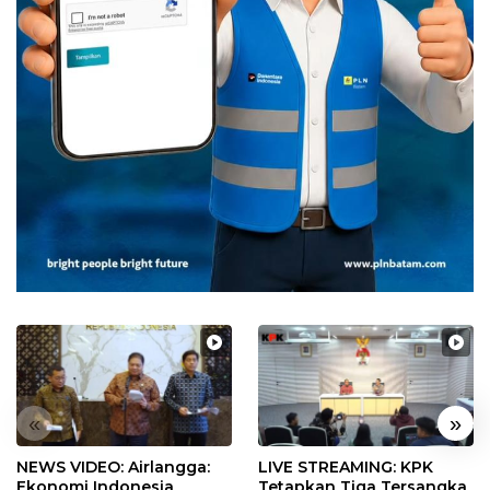
«
»
NEWS VIDEO: Airlangga:
LIVE STREAMING: KPK
Ekonomi Indonesia
Tetapkan Tiga Tersangka