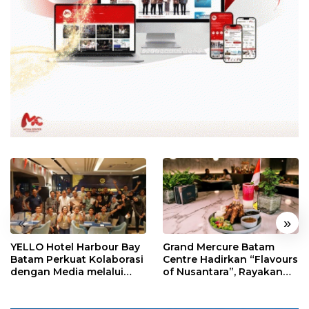
«
»
YELLO Hotel Harbour Bay
Grand Mercure Batam
Batam Perkuat Kolaborasi
Centre Hadirkan “Flavours
dengan Media melalui
of Nusantara”, Rayakan
YELLO Connect
HUT RI dengan Cita Rasa
Kuliner Indonesia