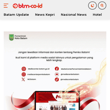
Batam Update
News Kepri
Nasional News
Hotel
O
Langsung
ke
konten