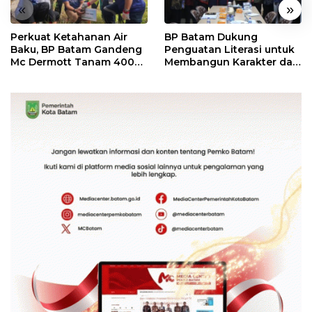
«
»
Perkuat Ketahanan Air
BP Batam Dukung
Baku, BP Batam Gandeng
Penguatan Literasi untuk
Mc Dermott Tanam 400
Membangun Karakter dan
Bambu Betung di
Kebhinekaan Bagi
Bendungan Sei Nongsa
Generasi Masa Depan