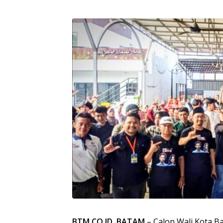
BTM.CO.ID, BATAM
– Calon Wali Kota 