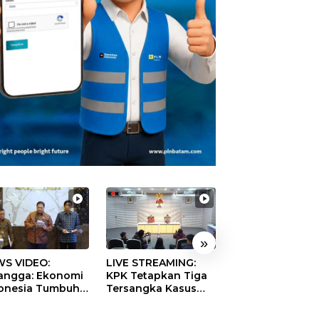
»
S VIDEO:
LIVE STREAMING:
TERBONGKAR!
langga: Ekonomi
KPK Tetapkan Tiga
Ratusan Rekeni
onesia Tumbuh
Tersangka Kasus
Virtual SPPG Fikt
9 Persen pada
Dugaan Korupsi
Diduga Terima 
ester II 2026
Digitalisasi SPBU
Rp311 Miliar, Ka