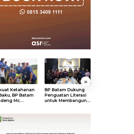
»
kuat Ketahanan
BP Batam Dukung
RSBP Batam
 Baku, BP Batam
Penguatan Literasi
Torehkan Stand
ndeng Mc
untuk Membangun
Pelayanan Kela
mott Tanam 400
Karakter dan
Dunia, Raih
bu Betung di
Kebhinekaan Bagi
Diamond Status 
dungan Sei
Generasi Masa
WSO
ngsa
Depan