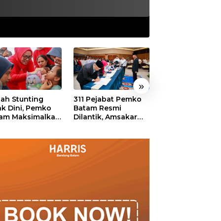
»
ah Stunting
311 Pejabat Pemko
Walikota Batam
ak Dini, Pemko
Batam Resmi
Amsakar: Sekol
am Maksimalkan
Dilantik, Amsakar
Harus Menjadi
an Posyandu
Tekankan Integritas
Ruang Aman ba
dan Pelayanan
Anak untuk Tu
dan Berprestasi