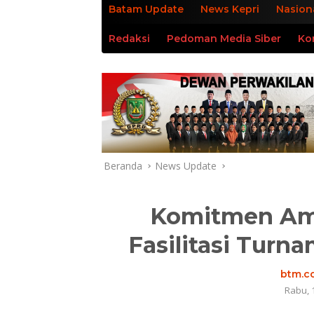
Batam Update
News Kepri
Nasion
Redaksi
Pedoman Media Siber
Ko
Beranda
News Update
Komitmen Ams
Fasilitasi Turn
btm.co
Rabu, 