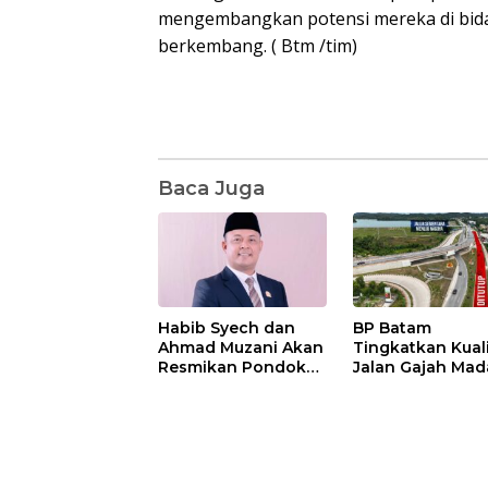
mengembangkan potensi mereka di bidan
berkembang. ( Btm /tim)
Baca Juga
Habib Syech dan
BP Batam
Ahmad Muzani Akan
Tingkatkan Kual
Resmikan Pondok
Jalan Gajah Mad
Pesantren Nur Iman
Pengguna Jalan
di Pulau Kasu, Iman
Diminta Ekstra H
Sutiawan Cek
hati
Kesiapan