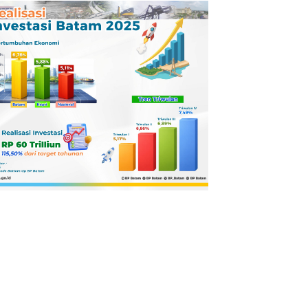
Pertamina
Dilaporkan ke
Kejaksaan