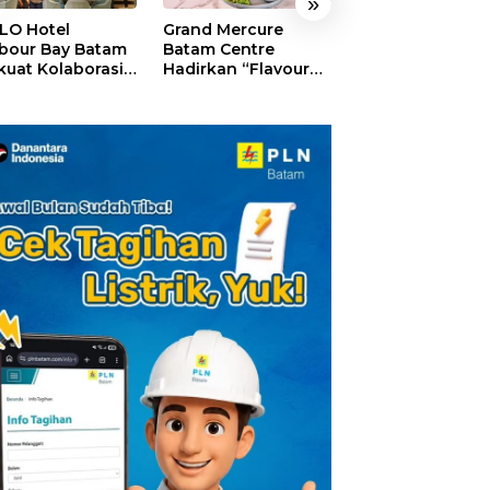
»
LO Hotel
Grand Mercure
HARRIS Resort
bour Bay Batam
Batam Centre
Waterfront Bat
kuat Kolaborasi
Hadirkan “Flavours
Rayakan HUT ke
gan Media
of Nusantara”,
Tebar Giveaway
alui YELLO
Rayakan HUT RI
Diskon Mengin
nect
dengan Cita Rasa
24%
Kuliner Indonesia