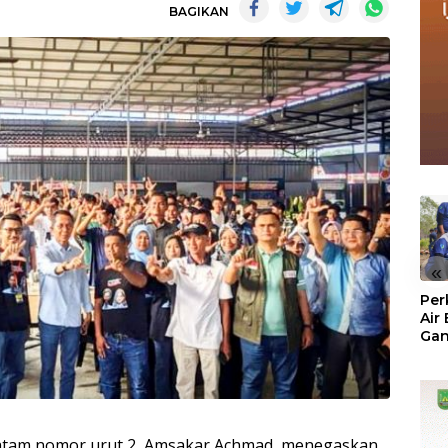
BAGIKAN
«
Per
Air
Ga
Der
Bam
Ben
No
Batam nomor urut 2, Amsakar Achmad, menegaskan