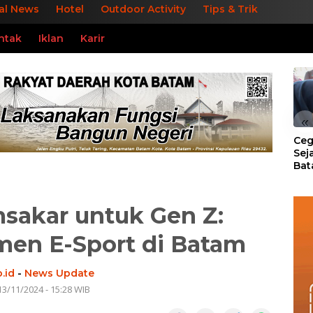
al News
Hotel
Outdoor Activity
Tips & Trik
ntak
Iklan
Karir
«
Ceg
Sej
Bat
Per
akar untuk Gen Z:
amen E-Sport di Batam
.id
-
News Update
13/11/2024 - 15:28 WIB