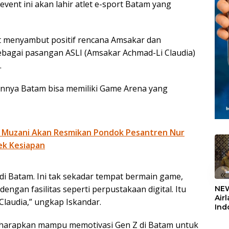
vent ini akan lahir atlet e-sport Batam yang
ut menyambut positif rencana Amsakar dan
sebagai pasangan ASLI (Amsakar Achmad-Li Claudia)
.
nnya Batam bisa memiliki Game Arena yang
 Muzani Akan Resmikan Pondok Pesantren Nur
ek Kesiapan
«
 Batam. Ini tak sekadar tempat bermain game,
dengan fasilitas seperti perpustakaan digital. Itu
NEW
Air
laudia,” ungkap Iskandar.
Ind
5,2
iharapkan mampu memotivasi Gen Z di Batam untuk
Sem