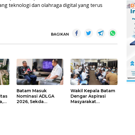
g teknologi dan olahraga digital yang terus
BAGIKAN
Batam Masuk
Wakil Kepala Batam
itas
Nominasi ADLGA
Dengar Aspirasi
a,
2026, Sekda
Masyarakat
Firmansyah
Rempang – Galang:
ati-
Paparkan
Pastikan
Transformasi Digital
Pembangunan
Berbasis Data
Sekolah Rakyat
Berorientasi
Pengembangan