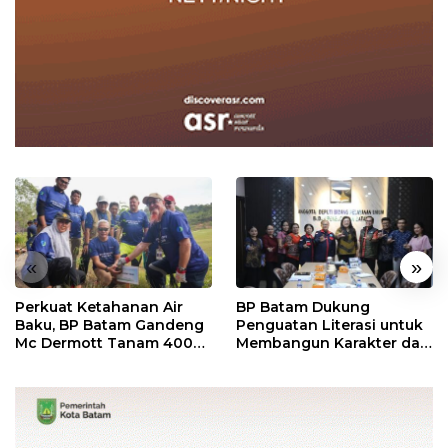
«
»
Perkuat Ketahanan Air
BP Batam Dukung
Baku, BP Batam Gandeng
Penguatan Literasi untuk
Mc Dermott Tanam 400
Membangun Karakter dan
Bambu Betung di
Kebhinekaan Bagi
Bendungan Sei Nongsa
Generasi Masa Depan