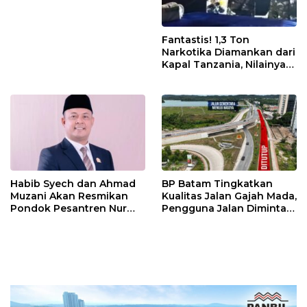
Fantastis! 1,3 Ton
Narkotika Diamankan dari
Kapal Tanzania, Nilainya
Tembus Rp4,55 Triliun
Habib Syech dan Ahmad
BP Batam Tingkatkan
Muzani Akan Resmikan
Kualitas Jalan Gajah Mada,
Pondok Pesantren Nur
Pengguna Jalan Diminta
Iman di Pulau Kasu, Iman
Ekstra Hati-hati
Sutiawan Cek Kesiapan