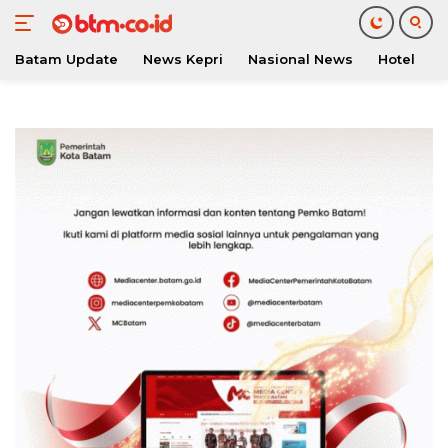
Batam Update
News Kepri
Nasional News
Hotel
O
Langsung
ke
konten