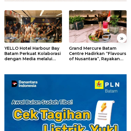
«
»
YELLO Hotel Harbour Bay
Grand Mercure Batam
Batam Perkuat Kolaborasi
Centre Hadirkan “Flavours
dengan Media melalui
of Nusantara”, Rayakan
YELLO Connect
HUT RI dengan Cita Rasa
Kuliner Indonesia