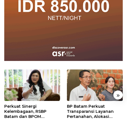
«
»
Perkuat Sinergi
BP Batam Perkuat
Kelembagaan, RSBP
Transparansi Layanan
Batam dan BPOM
Pertanahan, Alokasi
Pastikan Pelayanan dan
Tanah Reguler Segera
Ketersediaan Obat Aman
Hadir Melalui LMS