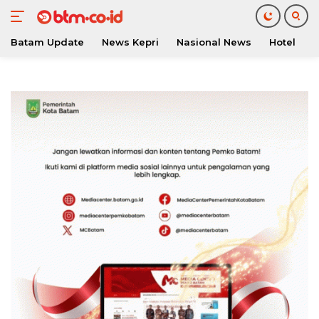
Batam Update
News Kepri
Nasional News
Hotel
O
Langsung
ke
konten