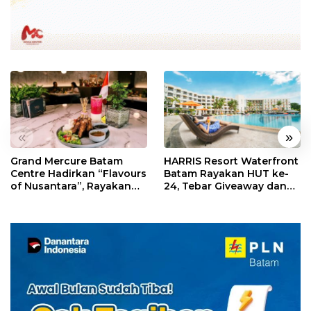
«
»
Grand Mercure Batam
HARRIS Resort Waterfront
Centre Hadirkan “Flavours
Batam Rayakan HUT ke-
of Nusantara”, Rayakan
24, Tebar Giveaway dan
HUT RI dengan Cita Rasa
Diskon Menginap 24%
Kuliner Indonesia