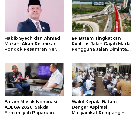
Habib Syech dan Ahmad
BP Batam Tingkatkan
Muzani Akan Resmikan
Kualitas Jalan Gajah Mada,
Pondok Pesantren Nur
Pengguna Jalan Diminta
Iman di Pulau Kasu, Iman
Ekstra Hati-hati
Sutiawan Cek Kesiapan
Batam Masuk Nominasi
Wakil Kepala Batam
ADLGA 2026, Sekda
Dengar Aspirasi
Firmansyah Paparkan
Masyarakat Rempang –
Transformasi Digital
Galang: Pastikan
Berbasis Data
Pembangunan Sekolah
Rakyat Berorientasi
Pengembangan Masa