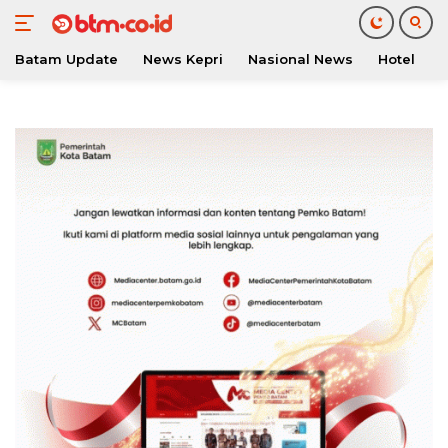
Batam Update
News Kepri
Nasional News
Hotel
O
Langsung
ke
konten