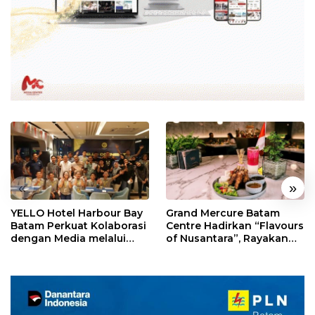
«
»
YELLO Hotel Harbour Bay
Grand Mercure Batam
Batam Perkuat Kolaborasi
Centre Hadirkan “Flavours
dengan Media melalui
of Nusantara”, Rayakan
YELLO Connect
HUT RI dengan Cita Rasa
Kuliner Indonesia