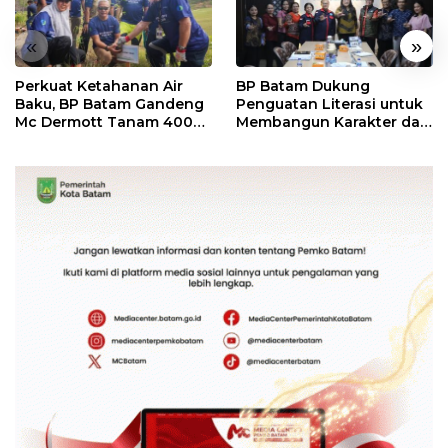
«
»
Perkuat Ketahanan Air
BP Batam Dukung
Baku, BP Batam Gandeng
Penguatan Literasi untuk
Mc Dermott Tanam 400
Membangun Karakter dan
Bambu Betung di
Kebhinekaan Bagi
Bendungan Sei Nongsa
Generasi Masa Depan