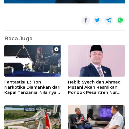
Baca Juga
Fantastis! 1,3 Ton
Habib Syech dan Ahmad
Narkotika Diamankan dari
Muzani Akan Resmikan
Kapal Tanzania, Nilainya
Pondok Pesantren Nur
Tembus Rp4,55 Triliun
Iman di Pulau Kasu, Iman
Sutiawan Cek Kesiapan