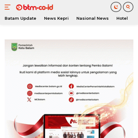
Batam Update
News Kepri
Nasional News
Hotel
O
Langsung
ke
konten