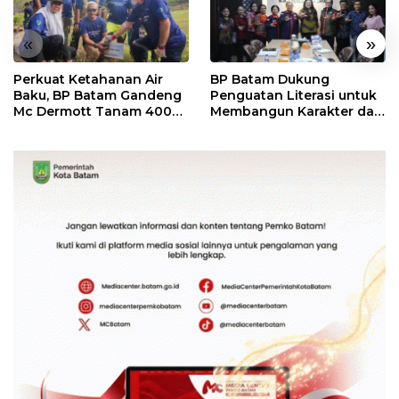
«
»
Perkuat Ketahanan Air
BP Batam Dukung
Baku, BP Batam Gandeng
Penguatan Literasi untuk
Mc Dermott Tanam 400
Membangun Karakter dan
Bambu Betung di
Kebhinekaan Bagi
Bendungan Sei Nongsa
Generasi Masa Depan