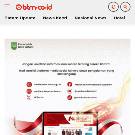
Batam Update
News Kepri
Nasional News
Hotel
O
Langsung
ke
konten