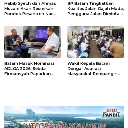
Habib Syech dan Ahmad
BP Batam Tingkatkan
Muzani Akan Resmikan
Kualitas Jalan Gajah Mada,
Pondok Pesantren Nur
Pengguna Jalan Diminta
Iman di Pulau Kasu, Iman
Ekstra Hati-hati
Sutiawan Cek Kesiapan
Batam Masuk Nominasi
Wakil Kepala Batam
ADLGA 2026, Sekda
Dengar Aspirasi
Firmansyah Paparkan
Masyarakat Rempang –
Transformasi Digital
Galang: Pastikan
Berbasis Data
Pembangunan Sekolah
Rakyat Berorientasi
Pengembangan Masa
Depan Pendidikan