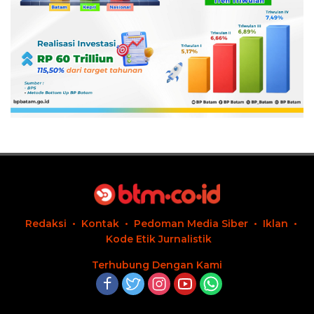
Redaksi
Kontak
Pedoman Media Siber
Iklan
Kode Etik Jurnalistik
Terhubung Dengan Kami