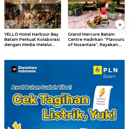
«
»
YELLO Hotel Harbour Bay
Grand Mercure Batam
Batam Perkuat Kolaborasi
Centre Hadirkan “Flavours
dengan Media melalui
of Nusantara”, Rayakan
YELLO Connect
HUT RI dengan Cita Rasa
Kuliner Indonesia