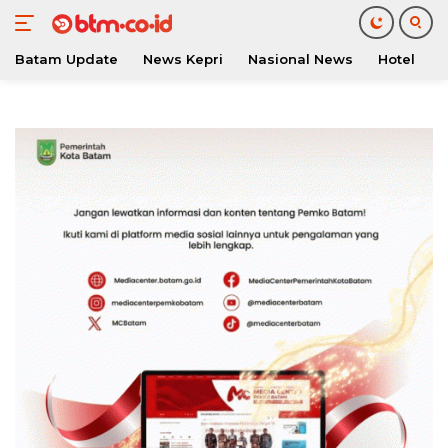
Batam Update
News Kepri
Nasional News
Hotel
O
Langsung
ke
konten