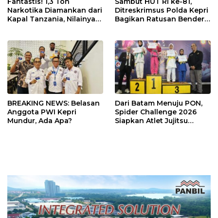
Fantastis! 1,3 Ton
Sambut HUT RI ke-81,
Narkotika Diamankan dari
Ditreskrimsus Polda Kepri
Kapal Tanzania, Nilainya
Bagikan Ratusan Bendera
Tembus Rp4,55 Triliun
dan Sembako ke Warga
Batam
BREAKING NEWS: Belasan
Dari Batam Menuju PON,
Anggota PWI Kepri
Spider Challenge 2026
Mundur, Ada Apa?
Siapkan Atlet Jujitsu
Andalan Kepri