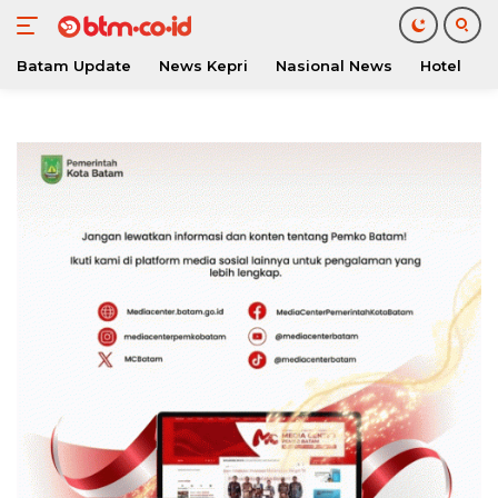
Batam Update
News Kepri
Nasional News
Hotel
O
Langsung
ke
konten