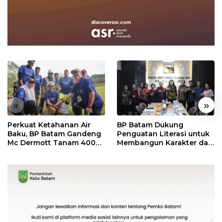
«
»
Perkuat Ketahanan Air
BP Batam Dukung
Baku, BP Batam Gandeng
Penguatan Literasi untuk
Mc Dermott Tanam 400
Membangun Karakter dan
Bambu Betung di
Kebhinekaan Bagi
Bendungan Sei Nongsa
Generasi Masa Depan