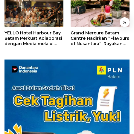
«
»
YELLO Hotel Harbour Bay
Grand Mercure Batam
Batam Perkuat Kolaborasi
Centre Hadirkan “Flavours
dengan Media melalui
of Nusantara”, Rayakan
YELLO Connect
HUT RI dengan Cita Rasa
Kuliner Indonesia