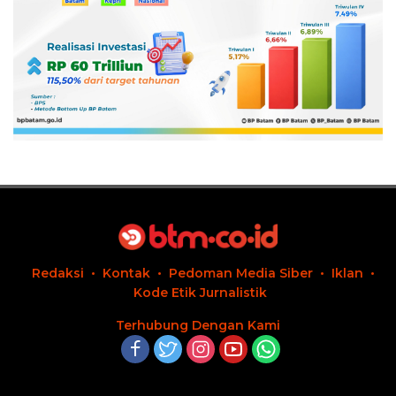
Redaksi
Kontak
Pedoman Media Siber
Iklan
Kode Etik Jurnalistik
Terhubung Dengan Kami