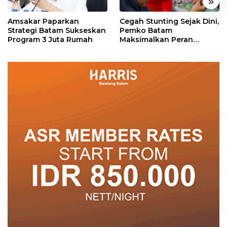
«
»
Amsakar Paparkan
Cegah Stunting Sejak Dini,
Strategi Batam Sukseskan
Pemko Batam
Program 3 Juta Rumah
Maksimalkan Peran
Posyandu