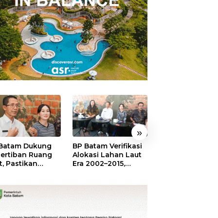
»
Batam Dukung
BP Batam Verifikasi
Sekolah Terinte
ertiban Ruang
Alokasi Lahan Laut
Merah Putih,
t, Pastikan
Era 2002–2015,
Menumbuhkan
anfaatan Sesuai
Amsakar: Tata
Mimpi di Tanah
ran
Ulang Demi
Rempang-Gala
Kepastian Hukum
dan Investasi