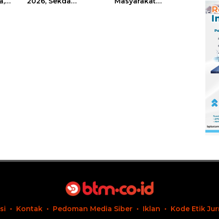
a,
2026, Sekda
Masyarakat
Firmansyah
Rempang – Galang:
ati-
Paparkan
Pastikan
Transformasi Digital
Pembangunan
Berbasis Data
Sekolah Rakyat
Berorientasi
Pengembangan
Masa Depan
Pendidikan
si
Kontak
Pedoman Media Siber
Iklan
Kode Etik Jur