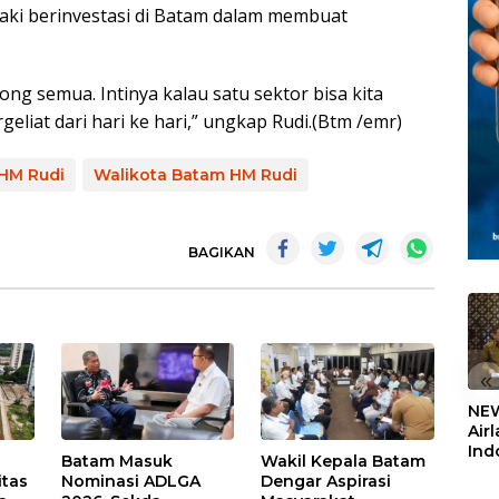
jaki berinvestasi di Batam dalam membuat
ong semua. Intinya kalau satu sektor bisa kita
geliat dari hari ke hari,” ungkap Rudi.(Btm /emr)
HM Rudi
Walikota Batam HM Rudi
BAGIKAN
«
NEW
Air
Ind
Batam Masuk
Wakil Kepala Batam
5,2
itas
Nominasi ADLGA
Dengar Aspirasi
Sem