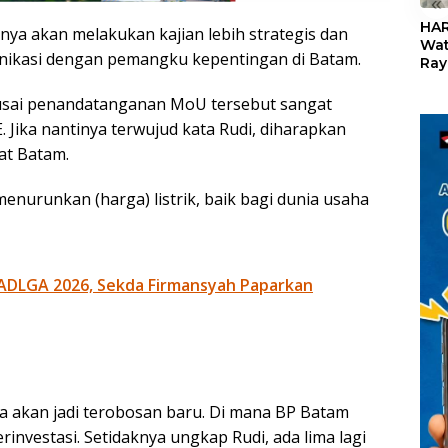
«
HAR
a akan melakukan kajian lebih strategis dan
Wat
ikasi dengan pemangku kepentingan di Batam.
Ray
Teb
Dis
usai penandatanganan MoU tersebut sangat
24
 Jika nantinya terwujud kata Rudi, diharapkan
t Batam.
enurunkan (harga) listrik, baik bagi dunia usaha
ADLGA 2026, Sekda Firmansyah Paparkan
ana akan jadi terobosan baru. Di mana BP Batam
vestasi. Setidaknya ungkap Rudi, ada lima lagi