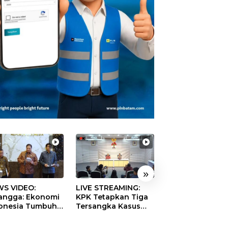
»
S VIDEO:
LIVE STREAMING:
TERBONGKAR!
langga: Ekonomi
KPK Tetapkan Tiga
Ratusan Rekeni
onesia Tumbuh
Tersangka Kasus
Virtual SPPG Fikt
9 Persen pada
Dugaan Korupsi
Diduga Terima 
ester II 2026
Digitalisasi SPBU
Rp311 Miliar, Ka