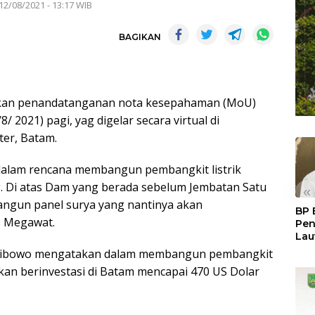
12/08/2021 - 13:17 WIB
BAGIKAN
kan penandatanganan nota kesepahaman (MoU)
 2021) pagi, yag digelar secara virtual di
er, Batam.
alam rencana membangun pembangkit listrik
. Di atas Dam yang berada sebelum Jembatan Satu
«
angun panel surya yang nantinya akan
BP 
3 Megawat.
Pen
Lau
Pem
i Wibowo mengatakan dalam membangun pembangkit
Atu
akan berinvestasi di Batam mencapai 470 US Dolar