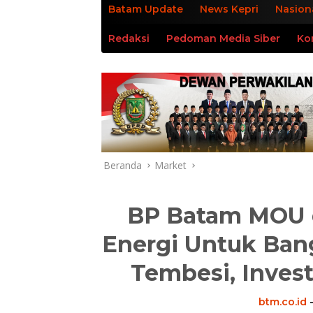
Batam Update
News Kepri
Nasion
Redaksi
Pedoman Media Siber
Ko
Beranda
Market
BP Batam MOU 
Energi Untuk Ban
Tembesi, Invest
btm.co.id