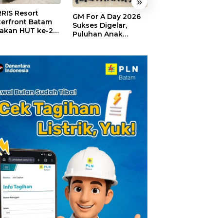
»
RIS Resort
SELAMAT!,
GM For A Day 2026
erfront Batam
Wyndham Panbi
Sukses Digelar,
akan HUT ke-24,
Batam Raih
Puluhan Anak
ar Giveaway dan
Penghargaan Ho
Rasakan Jadi
kon Menginap
Premium Terbai
General Manager
%
Versi Trip.com
Hotel Sehari