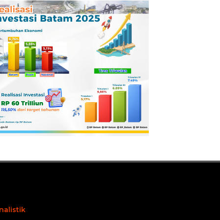
Pertamina
Dilaporkan ke
Kejaksaan
nalistik