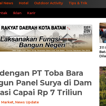
al News
Hotel
Outdoor Activity
Tips & Trik
ntak
Iklan
Karir
«
311
Bat
Dil
Tek
dan
dengan PT Toba Bara
gun Panel Surya di Dam
asi Capai Rp 7 Triliun
-
Market
,
News Update