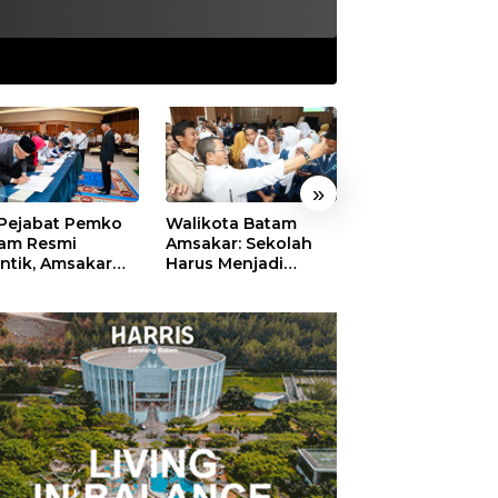
»
 Pejabat Pemko
Walikota Batam
Ekonomi Batam
am Resmi
Amsakar: Sekolah
Diproyeksikan
antik, Amsakar
Harus Menjadi
Tumbuh hingga 
ankan Integritas
Ruang Aman bagi
Persen, Pemko
 Pelayanan
Anak untuk Tumbuh
Naikkan Target
dan Berprestasi
Pendapatan Da