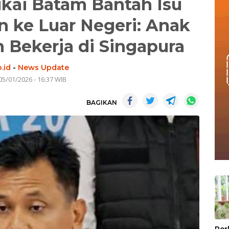
kai Batam Bantah Isu
an ke Luar Negeri: Anak
n Bekerja di Singapura
.id
-
News Update
05/01/2026 - 16:37 WIB
BAGIKAN
«