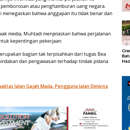
uk pemborosan atau penghamburan uang negara.
i menegaskan bahwa anggapan itu tidak benar dan
ak media, Muhtadi menjelaskan bahwa perjalanan
ntuk kepentingan pekerjaan.
«
Gra
erupakan bagian tak terpisahkan dari tugas Bea
Bat
nindakan dan pengawasan terhadap tindak pidana
Had
of 
Ray
den
Kul
litas Jalan Gajah Mada, Pengguna Jalan Diminta