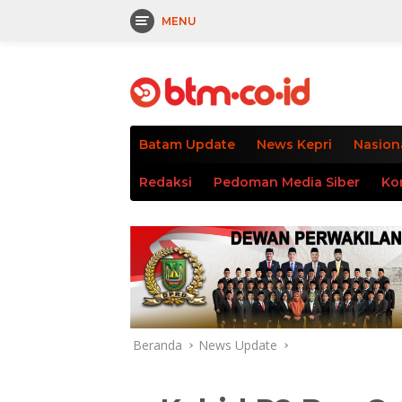
MENU
Langsung
tutup
ke
konten
Batam Update
News Kepri
Nasion
Redaksi
Pedoman Media Siber
Ko
Beranda
News Update