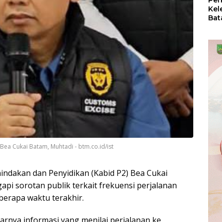
Per
Kel
Bat
Pas
dan
Oba
Bea Cukai Batam, Muhtadi - btm.co.id/ist
ndakan dan Penyidikan (Kabid P2) Bea Cukai
pi sorotan publik terkait frekuensi perjalanan
berapa waktu terakhir.
arnya informasi yang menilai perjalanan ke