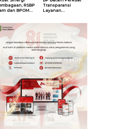
kuat Sinergi
BP Batam Perkuat
BP Batam Duku
embagaan, RSBP
Transparansi
Penertiban Rua
am dan BPOM
Layanan
Laut, Pastikan
tikan Pelayanan
Pertanahan, Alokasi
Pemanfaatan Se
 Ketersediaan
Tanah Reguler
Aturan
t Aman
Segera Hadir Melalui
LMS