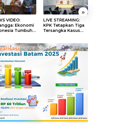
»
S VIDEO:
LIVE STREAMING:
TERBONGKAR!
langga: Ekonomi
KPK Tetapkan Tiga
Ratusan Rekeni
onesia Tumbuh
Tersangka Kasus
Virtual SPPG Fikt
9 Persen pada
Dugaan Korupsi
Diduga Terima 
ester II 2026
Digitalisasi SPBU
Rp311 Miliar, Ka
Pertamina
Dilaporkan ke
Kejaksaan