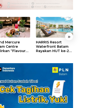
»
nd Mercure
HARRIS Resort
GM For A Day 2
am Centre
Waterfront Batam
Sukses Digelar,
irkan “Flavours
Rayakan HUT ke-24,
Puluhan Anak
Nusantara”,
Tebar Giveaway dan
Rasakan Jadi
akan HUT RI
Diskon Menginap
General Manage
gan Cita Rasa
24%
Hotel Sehari
iner Indonesia