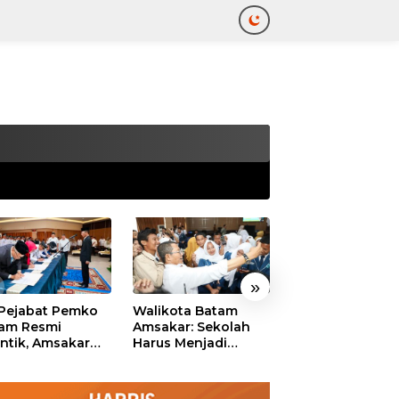
tutup
»
 Pejabat Pemko
Walikota Batam
Ekonomi Batam
am Resmi
Amsakar: Sekolah
Diproyeksikan
antik, Amsakar
Harus Menjadi
Tumbuh hingga 
ankan Integritas
Ruang Aman bagi
Persen, Pemko
 Pelayanan
Anak untuk Tumbuh
Naikkan Target
dan Berprestasi
Pendapatan Da