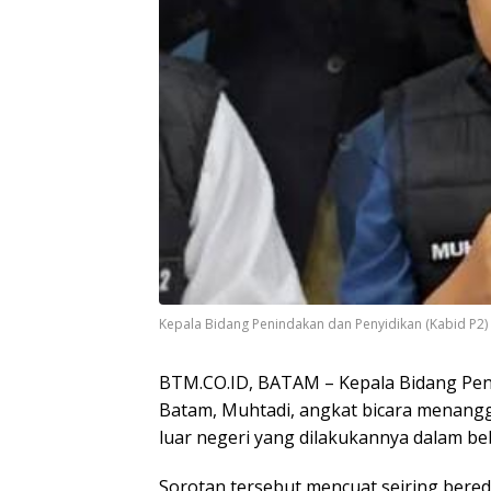
Kepala Bidang Penindakan dan Penyidikan (Kabid P2) 
BTM.CO.ID, BATAM – Kepala Bidang Peni
Batam, Muhtadi, angkat bicara menangga
luar negeri yang dilakukannya dalam be
Sorotan tersebut mencuat seiring bered