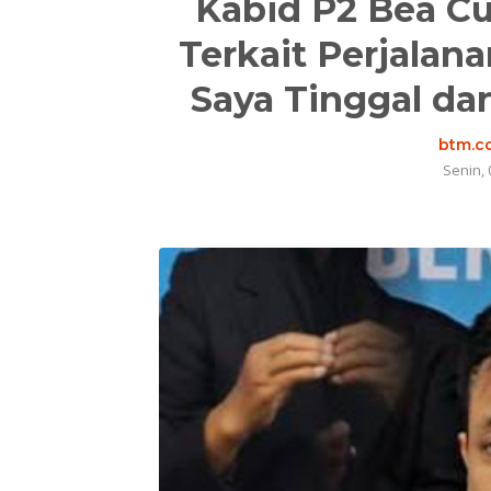
Kabid P2 Bea Cu
Terkait Perjalan
Saya Tinggal da
btm.co
Senin, 