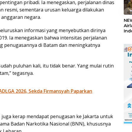
entingan pribadi. Ia menegaskan, perjalanan dinas
n resmi, sementara urusan keluarga dilakukan
«
 anggaran negara.
NEW
Air
meluruskan informasi yang menyebutkan dirinya
Ind
5,2
 2019. Ia menegaskan bahwa intensitas perjalanan
Sem
ing penugasannya di Batam dan meningkatnya
udah puluhan kali, itu tidak benar. Yang mulai rutin
atam,” tegasnya.
ADLGA 2026, Sekda Firmansyah Paparkan
di juga kerap mendapat penugasan ke Jakarta untuk
sama Badan Narkotika Nasional (BNN), khususnya
k Lebaran.