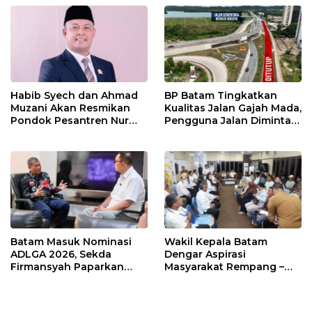
Habib Syech dan Ahmad
BP Batam Tingkatkan
Muzani Akan Resmikan
Kualitas Jalan Gajah Mada,
Pondok Pesantren Nur
Pengguna Jalan Diminta
Iman di Pulau Kasu, Iman
Ekstra Hati-hati
Sutiawan Cek Kesiapan
Batam Masuk Nominasi
Wakil Kepala Batam
ADLGA 2026, Sekda
Dengar Aspirasi
Firmansyah Paparkan
Masyarakat Rempang –
Transformasi Digital
Galang: Pastikan
Berbasis Data
Pembangunan Sekolah
Rakyat Berorientasi