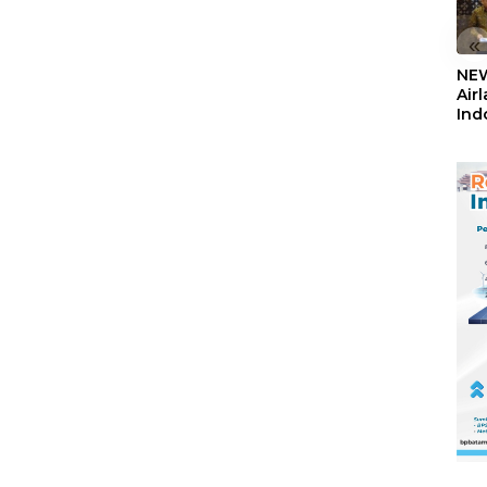
«
NEW
Air
Ind
5,2
Sem