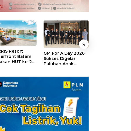
»
RIS Resort
SELAMAT!,
GM For A Day 2026
erfront Batam
Wyndham Panbi
Sukses Digelar,
akan HUT ke-24,
Batam Raih
Puluhan Anak
ar Giveaway dan
Penghargaan Ho
Rasakan Jadi
kon Menginap
Premium Terbai
General Manager
%
Versi Trip.com
Hotel Sehari