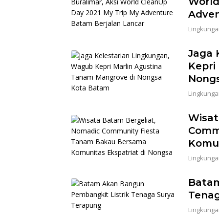
World
Adven
Lingkunga
Jaga 
Kepri
Nong
Lingkunga
Wisat
Commu
Komun
Lingkunga
Batam
Tenag
Lingkunga