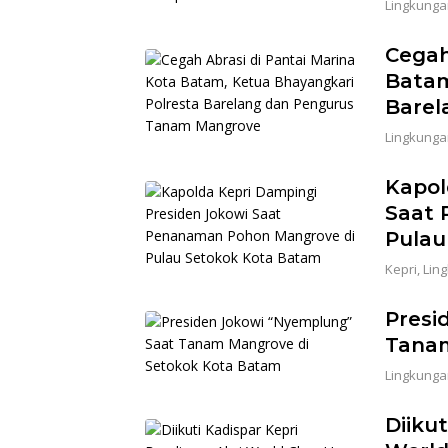
Lingkunga
Cegah
Batam
Barel
Lingkunga
Kapol
Saat 
Pulau
Kepri
,
Lin
Presi
Tanam
Lingkunga
Diikut