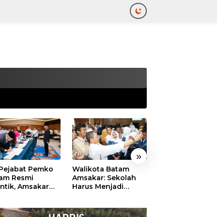
tutup
»
 Pejabat Pemko
Walikota Batam
Ekonomi Batam
am Resmi
Amsakar: Sekolah
Diproyeksikan
antik, Amsakar
Harus Menjadi
Tumbuh hingga 
ankan Integritas
Ruang Aman bagi
Persen, Pemko
 Pelayanan
Anak untuk Tumbuh
Naikkan Target
dan Berprestasi
Pendapatan Da