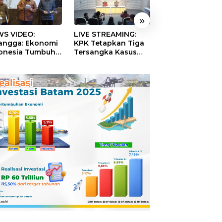
»
S VIDEO:
LIVE STREAMING:
TERBONGKAR!
langga: Ekonomi
KPK Tetapkan Tiga
Ratusan Rekeni
onesia Tumbuh
Tersangka Kasus
Virtual SPPG Fikt
9 Persen pada
Dugaan Korupsi
Diduga Terima 
ester II 2026
Digitalisasi SPBU
Rp311 Miliar, Ka
Pertamina
Dilaporkan ke
Kejaksaan