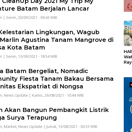
 CleanUp Day 2021 My Trip My
ture Batam Berjalan Lancar
n
|
Senin, 20/09/2021 - 09:43 WIB
Kelestarian Lingkungan, Wagub
 Marlin Agustina Tanam Mangrove di
«
sa Kota Batam
HAR
n
|
Senin, 13/09/2021 - 18:54 WIB
Wat
Ray
Teb
a Batam Bergeliat, Nomadic
Dis
nity Fiesta Tanam Bakau Bersama
24
itas Ekspatriat di Nongsa
n
,
News Update
|
Kamis, 26/08/2021 - 10:44 WIB
 Akan Bangun Pembangkit Listrik
a Surya Terapung
n
,
Market
,
News Update
|
Jumat, 13/08/2021 - 00:33 WIB