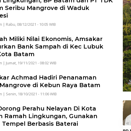
i Lingkungan, BP Batam dan PT TDK
 Seribu Mangrove di Waduk
esi
n
|
Rabu, 08/12/2021 - 10:05 WIB
h Miliki Nilai Ekonomis, Amsakar
rkan Bank Sampah di Kec Lubuk
Kota Batam
n
|
Jumat, 19/11/2021 - 08:02 WIB
kar Achmad Hadiri Penanaman
 Mangrove di Kebun Raya Batam
n
|
Senin, 18/10/2021 - 11:06 WIB
Dorong Perahu Nelayan Di Kota
m Ramah Lingkungan, Gunakan
«
 Tempel Berbasis Baterai