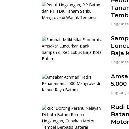
Pedul
Tanam
Temb
Lingkunga
Sampa
Luncu
Baja 
Lingkunga
Amsa
5.000
Lingkunga
Rudi 
Bata
Motor