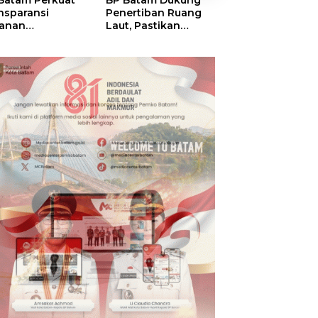
Batam Perkuat
BP Batam Dukung
BP Batam Verifik
nsparansi
Penertiban Ruang
Alokasi Lahan L
anan
Laut, Pastikan
Era 2002–2015,
tanahan, Alokasi
Pemanfaatan Sesuai
Amsakar: Tata
ah Reguler
Aturan
Ulang Demi
era Hadir Melalui
Kepastian Huk
S
dan Investasi