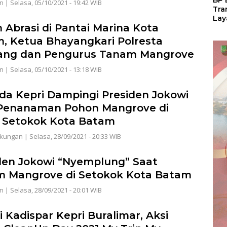
BP 
n
|
Selasa, 05/10/2021 - 19:42 WIB
Tra
Lay
 Abrasi di Pantai Marina Kota
Per
Tan
, Ketua Bhayangkari Polresta
Seg
ang dan Pengurus Tanam Mangrove
LM
n
|
Selasa, 05/10/2021 - 13:18 WIB
da Kepri Dampingi Presiden Jokowi
Penanaman Pohon Mangrove di
 Setokok Kota Batam
gkungan
|
Selasa, 28/09/2021 - 20:33 WIB
den Jokowi “Nyemplung” Saat
 Mangrove di Setokok Kota Batam
n
|
Selasa, 28/09/2021 - 20:01 WIB
i Kadispar Kepri Buralimar, Aksi