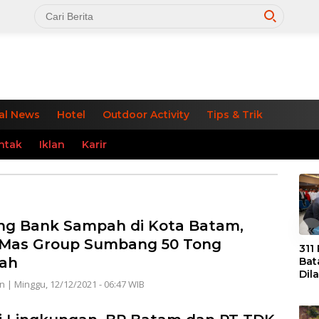
al News
Hotel
Outdoor Activity
Tips & Trik
ntak
Iklan
Karir
g Bank Sampah di Kota Batam,
«
 Mas Group Sumbang 50 Tong
311
ah
Bat
Dil
n
|
Minggu, 12/12/2021 - 06:47 WIB
Tek
dan