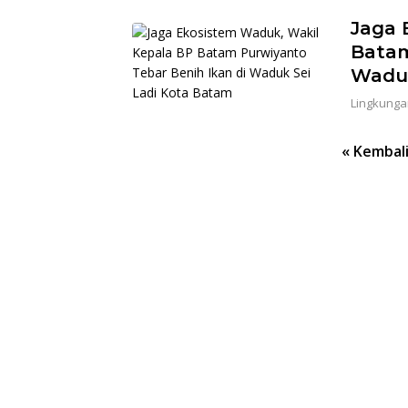
Jaga 
Batam
Waduk
Lingkunga
Paginasi
« Kembal
pos