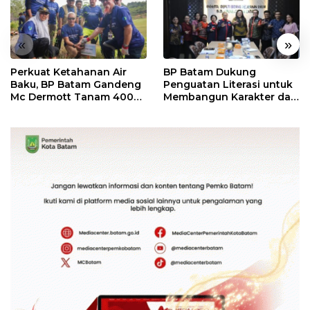
«
»
Perkuat Ketahanan Air
BP Batam Dukung
Baku, BP Batam Gandeng
Penguatan Literasi untuk
Mc Dermott Tanam 400
Membangun Karakter dan
Bambu Betung di
Kebhinekaan Bagi
Bendungan Sei Nongsa
Generasi Masa Depan