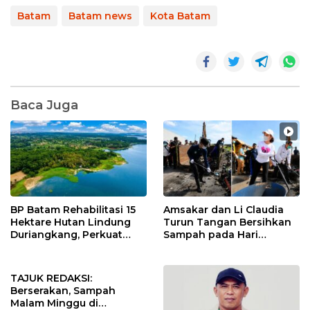
Batam
Batam news
Kota Batam
Baca Juga
BP Batam Rehabilitasi 15
Amsakar dan Li Claudia
Hektare Hutan Lindung
Turun Tangan Bersihkan
Duriangkang, Perkuat
Sampah pada Hari
Kelestarian Sumber Air
Lingkungan Hidup
Baku Batam
Sedunia 2026
TAJUK REDAKSI:
Berserakan, Sampah
Malam Minggu di