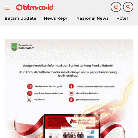
Batam Update
News Kepri
Nasional News
Hotel
O
Langsung
ke
konten