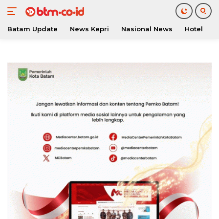
Batam Update
News Kepri
Nasional News
Hotel
O
Langsung
ke
konten