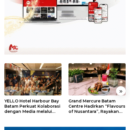
«
»
YELLO Hotel Harbour Bay
Grand Mercure Batam
Batam Perkuat Kolaborasi
Centre Hadirkan “Flavours
dengan Media melalui
of Nusantara”, Rayakan
YELLO Connect
HUT RI dengan Cita Rasa
Kuliner Indonesia