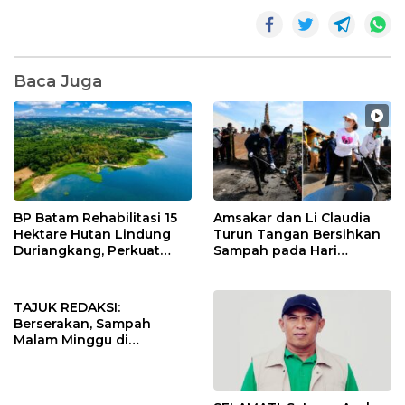
Baca Juga
BP Batam Rehabilitasi 15
Amsakar dan Li Claudia
Hektare Hutan Lindung
Turun Tangan Bersihkan
Duriangkang, Perkuat
Sampah pada Hari
Kelestarian Sumber Air
Lingkungan Hidup
Baku Batam
Sedunia 2026
TAJUK REDAKSI:
Berserakan, Sampah
Malam Minggu di
Jembatan Barelang Batam
Milik Siapa?