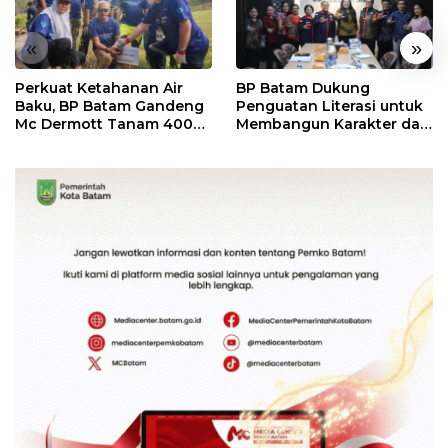
«
»
Perkuat Ketahanan Air
BP Batam Dukung
Baku, BP Batam Gandeng
Penguatan Literasi untuk
Mc Dermott Tanam 400
Membangun Karakter dan
Bambu Betung di
Kebhinekaan Bagi
Bendungan Sei Nongsa
Generasi Masa Depan