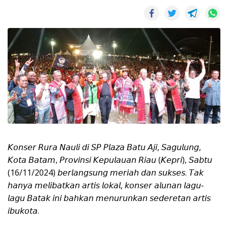
𝘒𝘰𝘯𝘴𝘦𝘳 𝘙𝘶𝘳𝘢 𝘕𝘢𝘶𝘭𝘪 𝘥𝘪 𝘚𝘗 𝘗𝘭𝘢𝘻𝘢 𝘉𝘢𝘵𝘶 𝘈𝘫𝘪, 𝘚𝘢𝘨𝘶𝘭𝘶𝘯𝘨,
𝘒𝘰𝘵𝘢 𝘉𝘢𝘵𝘢𝘮, 𝘗𝘳𝘰𝘷𝘪𝘯𝘴𝘪 𝘒𝘦𝘱𝘶𝘭𝘢𝘶𝘢𝘯 𝘙𝘪𝘢𝘶 (𝘒𝘦𝘱𝘳𝘪), 𝘚𝘢𝘣𝘵𝘶
(16/11/2024) 𝘣𝘦𝘳𝘭𝘢𝘯𝘨𝘴𝘶𝘯𝘨 𝘮𝘦𝘳𝘪𝘢𝘩 𝘥𝘢𝘯 𝘴𝘶𝘬𝘴𝘦𝘴. 𝘛𝘢𝘬
𝘩𝘢𝘯𝘺𝘢 𝘮𝘦𝘭𝘪𝘣𝘢𝘵𝘬𝘢𝘯 𝘢𝘳𝘵𝘪𝘴 𝘭𝘰𝘬𝘢𝘭, 𝘬𝘰𝘯𝘴𝘦𝘳 𝘢𝘭𝘶𝘯𝘢𝘯 𝘭𝘢𝘨𝘶-
𝘭𝘢𝘨𝘶 𝘉𝘢𝘵𝘢𝘬 𝘪𝘯𝘪 𝘣𝘢𝘩𝘬𝘢𝘯 𝘮𝘦𝘯𝘶𝘳𝘶𝘯𝘬𝘢𝘯 𝘴𝘦𝘥𝘦𝘳𝘦𝘵𝘢𝘯 𝘢𝘳𝘵𝘪𝘴
𝘪𝘣𝘶𝘬𝘰𝘵𝘢.