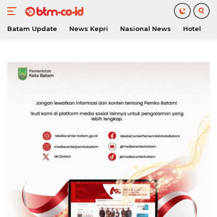
Batam Update
News Kepri
Nasional News
Hotel
O
Langsung
ke
konten