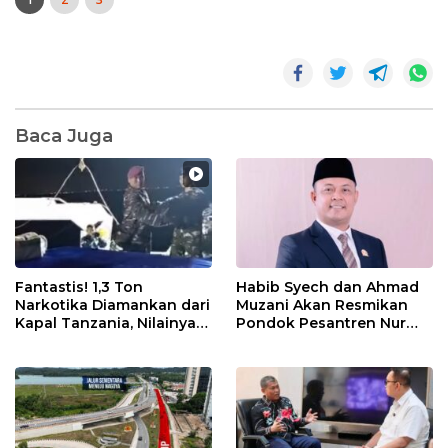
Baca Juga
Fantastis! 1,3 Ton
Habib Syech dan Ahmad
Narkotika Diamankan dari
Muzani Akan Resmikan
Kapal Tanzania, Nilainya
Pondok Pesantren Nur
Tembus Rp4,55 Triliun
Iman di Pulau Kasu, Iman
Sutiawan Cek Kesiapan