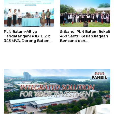
PLN Batam–Altiva
Srikandi PLN Batam Bekali
Tandatangani PJBTL 2 x
450 Santri Kesiapsiagaan
345 MVA, Dorong Batam
Bencana dan
Jadi Pusat Data Center
Keselamatan Listrik
Indonesia