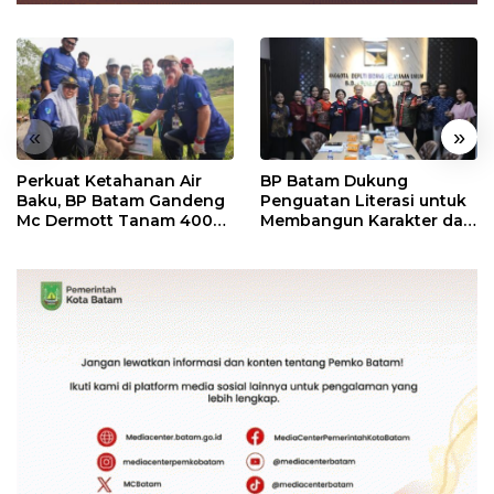
«
»
Perkuat Ketahanan Air
BP Batam Dukung
Baku, BP Batam Gandeng
Penguatan Literasi untuk
Mc Dermott Tanam 400
Membangun Karakter dan
Bambu Betung di
Kebhinekaan Bagi
Bendungan Sei Nongsa
Generasi Masa Depan