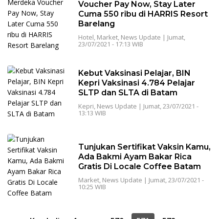
Voucher Pay Now, Stay Later
Cuma 550 ribu di HARRIS Resort
Barelang
Hotel
,
Market
,
News Update
|
Jumat,
23/07/2021 - 17:13 WIB
Kebut Vaksinasi Pelajar, BIN
Kepri Vaksinasi 4.784 Pelajar
SLTP dan SLTA di Batam
Kepri
,
News Update
|
Jumat, 23/07/2021 -
13:13 WIB
Tunjukan Sertifikat Vaksin Kamu,
Ada Bakmi Ayam Bakar Rica
Gratis Di Locale Coffee Batam
Market
,
News Update
|
Jumat, 23/07/2021 -
10:25 WIB