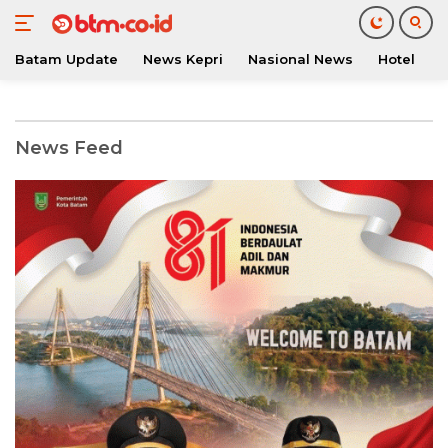
Batam Update
News Kepri
Nasional News
Hotel
O
Langsung
ke
konten
btm.co.id
News Feed