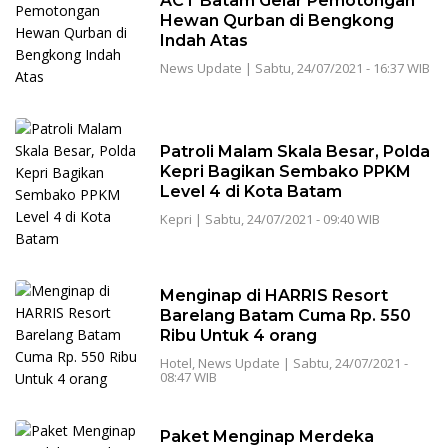
ACT Batam Gelar Pemotongan
Hewan Qurban di Bengkong
Indah Atas
News Update
|
Sabtu, 24/07/2021 - 16:37 WIB
Patroli Malam Skala Besar, Polda
Kepri Bagikan Sembako PPKM
Level 4 di Kota Batam
Kepri
|
Sabtu, 24/07/2021 - 09:40 WIB
Menginap di HARRIS Resort
Barelang Batam Cuma Rp. 550
Ribu Untuk 4 orang
Hotel
,
News Update
|
Sabtu, 24/07/2021 -
08:47 WIB
Paket Menginap Merdeka