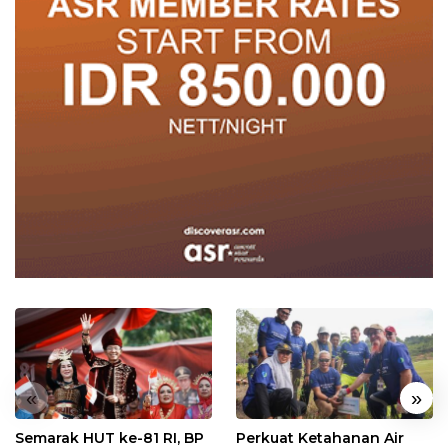
«
»
Semarak HUT ke-81 RI, BP
Perkuat Ketahanan Air