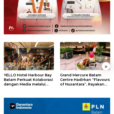
«
»
YELLO Hotel Harbour Bay
Grand Mercure Batam
Batam Perkuat Kolaborasi
Centre Hadirkan “Flavours
dengan Media melalui
of Nusantara”, Rayakan
YELLO Connect
HUT RI dengan Cita Rasa
Kuliner Indonesia