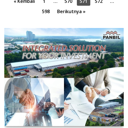
Paginasi
« Kembali
1
…
570
571
572
…
pos
598
Berikutnya »