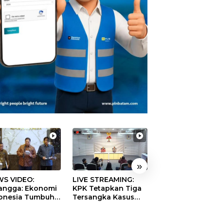
»
S VIDEO:
LIVE STREAMING:
TERBONGKAR!
langga: Ekonomi
KPK Tetapkan Tiga
Ratusan Rekeni
onesia Tumbuh
Tersangka Kasus
Virtual SPPG Fikt
9 Persen pada
Dugaan Korupsi
Diduga Terima 
ester II 2026
Digitalisasi SPBU
Rp311 Miliar, Ka