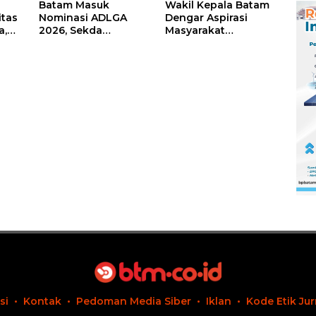
Batam Masuk
Wakil Kepala Batam
itas
Nominasi ADLGA
Dengar Aspirasi
a,
2026, Sekda
Masyarakat
Firmansyah
Rempang – Galang:
ati-
Paparkan
Pastikan
Transformasi Digital
Pembangunan
Berbasis Data
Sekolah Rakyat
Berorientasi
Pengembangan
Masa Depan
Pendidikan
si
Kontak
Pedoman Media Siber
Iklan
Kode Etik Jur