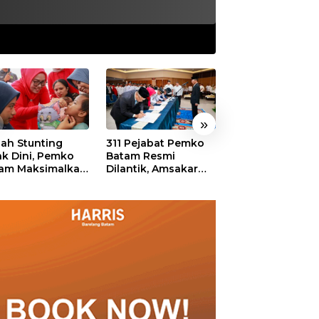
»
ah Stunting
311 Pejabat Pemko
Walikota Batam
ak Dini, Pemko
Batam Resmi
Amsakar: Sekol
am Maksimalkan
Dilantik, Amsakar
Harus Menjadi
an Posyandu
Tekankan Integritas
Ruang Aman ba
dan Pelayanan
Anak untuk Tu
dan Berprestasi