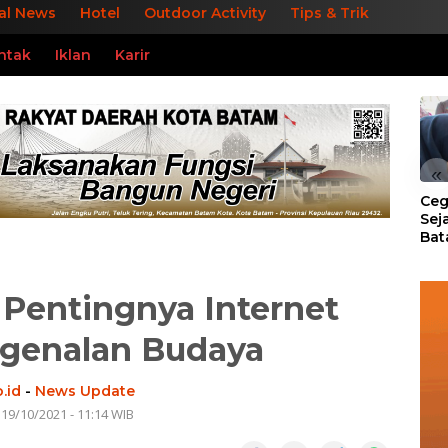
al News
Hotel
Outdoor Activity
Tips & Trik
ntak
Iklan
Karir
«
Ceg
Sej
Bat
Per
l, Pentingnya Internet
genalan Budaya
.id
-
News Update
 19/10/2021 - 11:14 WIB