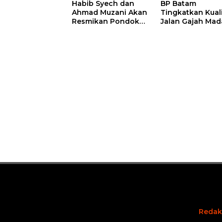
Habib Syech dan
BP Batam
Ahmad Muzani Akan
Tingkatkan Kual
Resmikan Pondok
Jalan Gajah Mad
Pesantren Nur Iman
Pengguna Jalan
di Pulau Kasu, Iman
Diminta Ekstra H
Sutiawan Cek
hati
Kesiapan
Redak