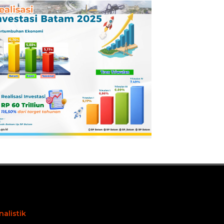
Pertamina
Dilaporkan ke
Kejaksaan
nalistik