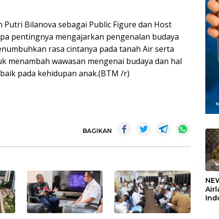
h Putri Bilanova sebagai Public Figure dan Host
upa pentingnya mengajarkan pengenalan budaya
enumbuhkan rasa cintanya pada tanah Air serta
tuk menambah wawasan mengenai budaya dan hal
 baik pada kehidupan anak.(BTM /r)
BAGIKAN
«
NEW
Air
Ind
5,2
Sem