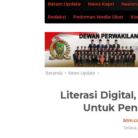
Batam Update
News Kepri
Nasion
Redaksi
Pedoman Media Siber
Ko
Beranda
News Update
Literasi Digita
Untuk Pen
btm.co
Selasa,