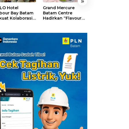
»
LO Hotel
Grand Mercure
HARRIS Resort
bour Bay Batam
Batam Centre
Waterfront Bat
kuat Kolaborasi
Hadirkan “Flavours
Rayakan HUT ke
gan Media
of Nusantara”,
Tebar Giveaway
alui YELLO
Rayakan HUT RI
Diskon Mengin
nect
dengan Cita Rasa
24%
Kuliner Indonesia