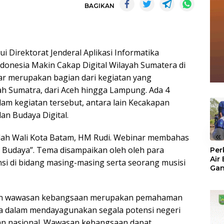
BAGIKAN
 Direktorat Jenderal Aplikasi Informatika
onesia Makin Cakap Digital Wilayah Sumatera di
ar merupakan bagian dari kegiatan yang
yah Sumatra, dari Aceh hingga Lampung. Ada 4
lam kegiatan tersebut, antara lain Kecakapan
dan Budaya Digital.
«
alah Wali Kota Batam, HM Rudi. Webinar membahas
 Budaya”. Tema disampaikan oleh oleh para
Per
Air
 di bidang masing-masing serta seorang musisi
Ga
Der
Bam
Ben
askan wawasan kebangsaan merupakan pemahaman
No
ya dalam mendayagunakan segala potensi negeri
gan nasional. Wawasan kebangsaan dapat