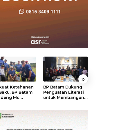
»
kuat Ketahanan
BP Batam Dukung
RSBP Batam
 Baku, BP Batam
Penguatan Literasi
Torehkan Stand
ndeng Mc
untuk Membangun
Pelayanan Kela
mott Tanam 400
Karakter dan
Dunia, Raih
bu Betung di
Kebhinekaan Bagi
Diamond Status 
dungan Sei
Generasi Masa
WSO
ngsa
Depan