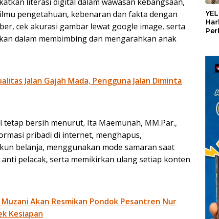
«
atkan literasi digital dalam wawasan kebangsaan,
YEL
 ilmu pengetahuan, kebenaran dan fakta dengan
Har
er, cek akurasi gambar lewat google image, serta
Per
alkan dalam membimbing dan mengarahkan anak
den
mel
Con
litas Jalan Gajah Mada, Pengguna Jalan Diminta
l tetap bersih menurut, Ita Maemunah, MM.Par.,
formasi pribadi di internet, menghapus,
 akun belanja, menggunakan mode samaran saat
 anti pelacak, serta memikirkan ulang setiap konten
 Muzani Akan Resmikan Pondok Pesantren Nur
ek Kesiapan