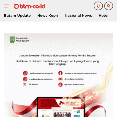
Batam Update
News Kepri
Nasional News
Hotel
O
Langsung
ke
konten