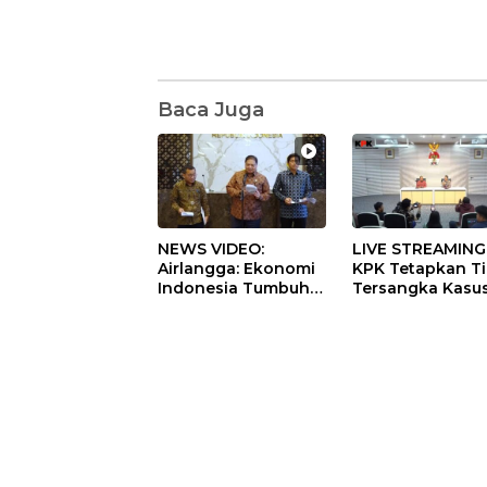
Baca Juga
NEWS VIDEO:
LIVE STREAMING
Airlangga: Ekonomi
KPK Tetapkan T
Indonesia Tumbuh
Tersangka Kasu
5,29 Persen pada
Dugaan Korupsi
Semester II 2026
Digitalisasi SPB
Pertamina