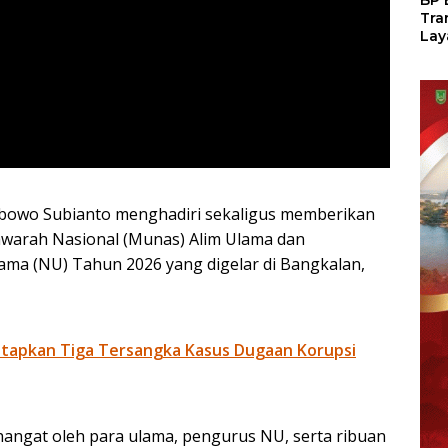
BP 
Tra
Lay
Per
Tan
Seg
LM
bowo Subianto menghadiri sekaligus memberikan
warah Nasional (Munas) Alim Ulama dan
ama (NU) Tahun 2026 yang digelar di Bangkalan,
tapkan Tiga Tersangka Kasus Dugaan Korupsi
angat oleh para ulama, pengurus NU, serta ribuan