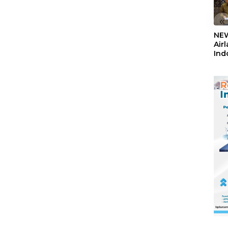
«
NEW
Air
Ind
5,2
Sem