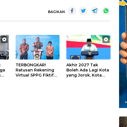
BAGIKAN
:
TERBONGKAR!
Akhir 2027 Tak
iga
Ratusan Rekening
Boleh Ada Lagi Kota
s
Virtual SPPG Fiktif
yang Jorok, Kota
Diduga Terima Dana
Terbersih Dapat
U
Rp311 Miliar, Kasus
Rp20 Miliar
Dilaporkan ke
Kejaksaan