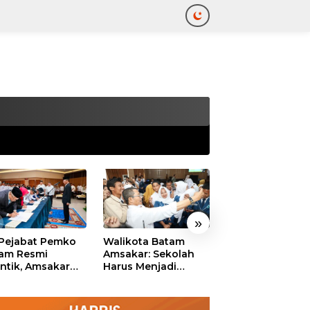
tutup
»
 Pejabat Pemko
Walikota Batam
Ekonomi Batam
am Resmi
Amsakar: Sekolah
Diproyeksikan
antik, Amsakar
Harus Menjadi
Tumbuh hingga 
ankan Integritas
Ruang Aman bagi
Persen, Pemko
 Pelayanan
Anak untuk Tumbuh
Naikkan Target
dan Berprestasi
Pendapatan Da