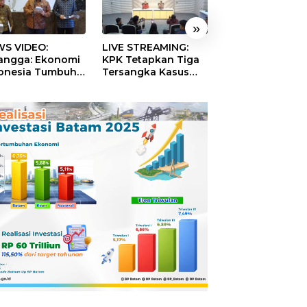
»
S VIDEO:
LIVE STREAMING:
TERBONGKAR!
langga: Ekonomi
KPK Tetapkan Tiga
Ratusan Rekeni
onesia Tumbuh
Tersangka Kasus
Virtual SPPG Fikt
9 Persen pada
Dugaan Korupsi
Diduga Terima 
ester II 2026
Digitalisasi SPBU
Rp311 Miliar, Ka
Pertamina
Dilaporkan ke
Kejaksaan