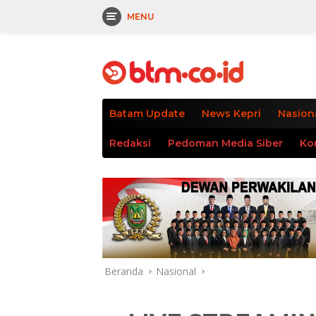
MENU
Langsung
tutup
ke
konten
Batam Update
News Kepri
Nasion
Redaksi
Pedoman Media Siber
Ko
Beranda
Nasional