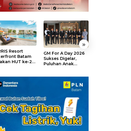
»
RIS Resort
SELAMAT!,
GM For A Day 2026
erfront Batam
Wyndham Panbi
Sukses Digelar,
akan HUT ke-24,
Batam Raih
Puluhan Anak
ar Giveaway dan
Penghargaan Ho
Rasakan Jadi
kon Menginap
Premium Terbai
General Manager
%
Versi Trip.com
Hotel Sehari