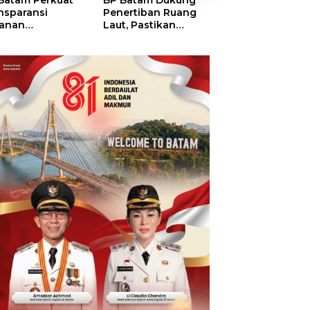
Batam Perkuat
BP Batam Dukung
BP Batam Verifik
nsparansi
Penertiban Ruang
Alokasi Lahan L
anan
Laut, Pastikan
Era 2002–2015,
tanahan, Alokasi
Pemanfaatan Sesuai
Amsakar: Tata
ah Reguler
Aturan
Ulang Demi
era Hadir Melalui
Kepastian Huk
S
dan Investasi