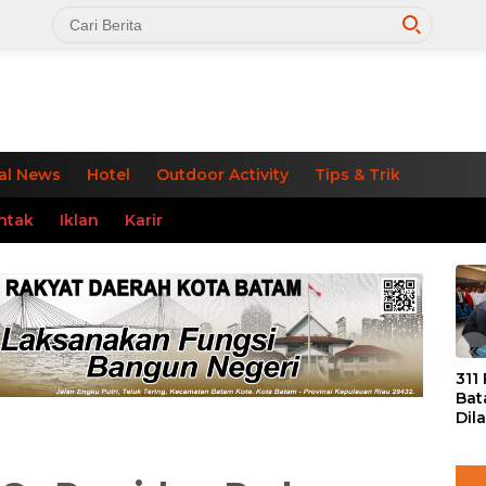
al News
Hotel
Outdoor Activity
Tips & Trik
ntak
Iklan
Karir
«
311
Bat
Dil
Tek
dan