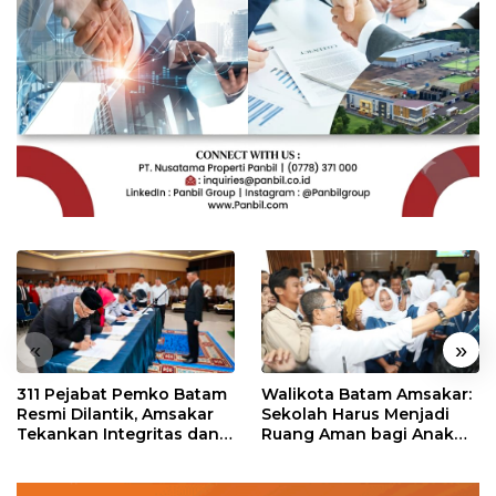
«
»
311 Pejabat Pemko Batam
Walikota Batam Amsakar:
Resmi Dilantik, Amsakar
Sekolah Harus Menjadi
Tekankan Integritas dan
Ruang Aman bagi Anak
Pelayanan
untuk Tumbuh dan
Berprestasi