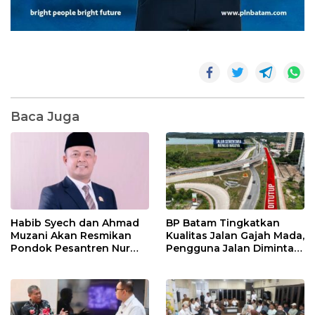
Baca Juga
Habib Syech dan Ahmad
BP Batam Tingkatkan
Muzani Akan Resmikan
Kualitas Jalan Gajah Mada,
Pondok Pesantren Nur
Pengguna Jalan Diminta
Iman di Pulau Kasu, Iman
Ekstra Hati-hati
Sutiawan Cek Kesiapan