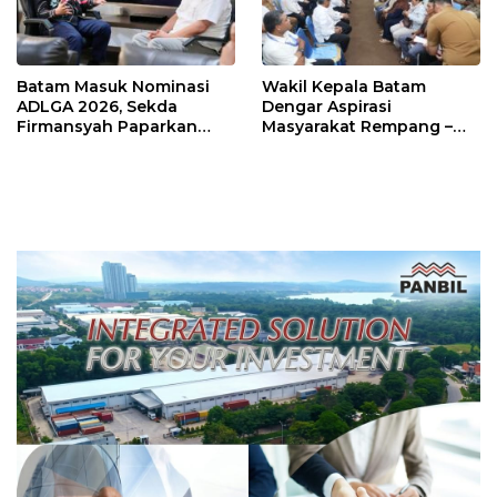
Batam Masuk Nominasi
Wakil Kepala Batam
ADLGA 2026, Sekda
Dengar Aspirasi
Firmansyah Paparkan
Masyarakat Rempang –
Transformasi Digital
Galang: Pastikan
Berbasis Data
Pembangunan Sekolah
Rakyat Berorientasi
Pengembangan Masa
Depan Pendidikan