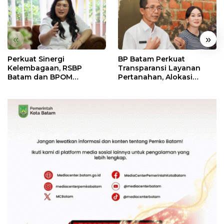
«
»
Perkuat Sinergi
BP Batam Perkuat
Kelembagaan, RSBP
Transparansi Layanan
Batam dan BPOM
Pertanahan, Alokasi
Pastikan Pelayanan dan
Tanah Reguler Segera
Ketersediaan Obat Aman
Hadir Melalui LMS