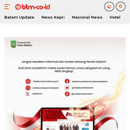
Batam Update
News Kepri
Nasional News
Hotel
O
Langsung
ke
konten